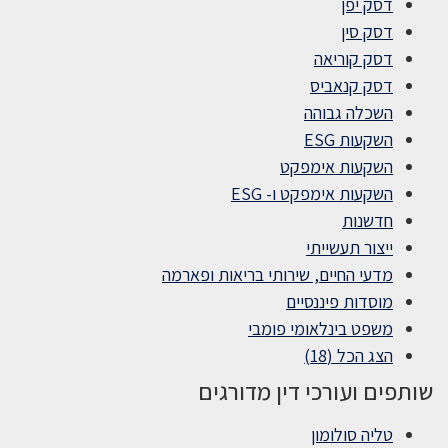
דסק יפן
דסק סין
דסק קוריאה
דסק קנאביס
השכלה גבוהה
השקעות ESG
השקעות אימפקט
השקעות אימפקט ו- ESG
חדשנות
ייצור תעשייתי
מדעי החיים, שירותי בריאות ופארמה
מוסדות פיננסיים
משפט בינלאומי פומבי
הצג הכל (18)
שותפים ועורכי דין מדורגים
טליה סולומון