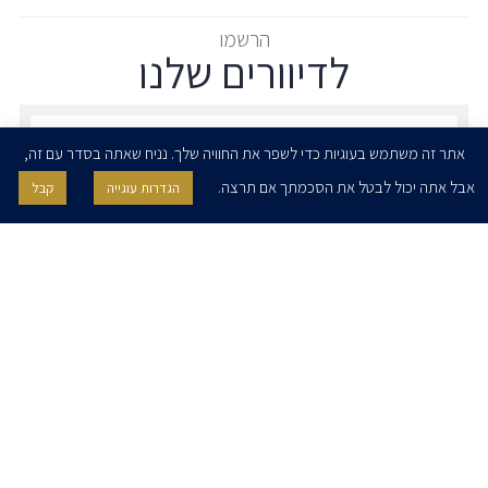
הרשמו
לדיוורים שלנו
הרשמו לדיוורים שלנו - דוא״ל
אתר זה משתמש בעוגיות כדי לשפר את החוויה שלך. נניח שאתה בסדר עם זה,
אבל אתה יכול לבטל את הסכמתך אם תרצה.
הגדרות עוגייה
קבל
אני מאשר/ת בזאת להרצוג, פוקס, נאמן ושות' לשלוח לי ניוזלטרים,
הודעות והזמנות לאירועים וכנסים. אני רשאי/ת לחזור בי מהסכמתי לעיל בכל
עת, באמצעות לחיצה על קישור הסר בהודעה או על ידי פניה בדוא״ל אל
contact@herzoglaw.co.il
דף הבית
אודות
השירותים שלנו
הצוות שלנו
מרכז מדיה
קריירה
צור קשר
הצהרת פרטיות