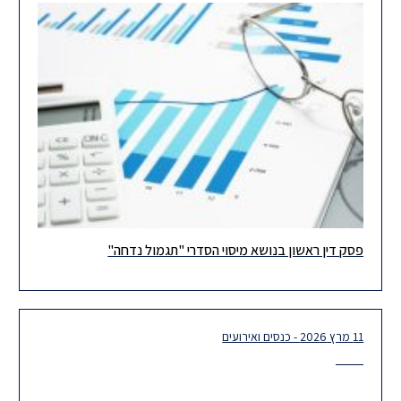
פסק דין ראשון בנושא מיסוי הסדרי "תגמול נדחה"
ביום 11.3.2026 נתן בית המשפט המחוזי בתל‑אביב (כב' השופט מגן
אלטוביה) פסק דין בערעורים שהגישו מספר חברות בקבוצת SAP, אשר
11 מרץ 2026 - כנסים ואירועים