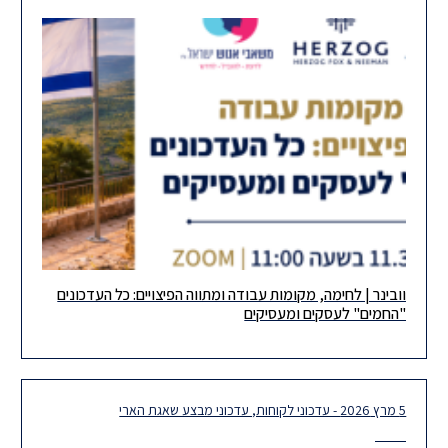
וובינר | לחימה, מקומות עבודה ומתווה הפיצויים: כל העדכונים
עם התמשכות הלחימה, אנו ממשיכים לעדכן אתכם בהתפתחויות
"החמים" לעסקים ומעסיקים
השונות והשלכותיהן על התנהלות מקומות העבודה והעסקים בישראל.
בימים הקרובים צפוי להתפרסם
5 מרץ 2026 - עדכוני לקוחות, עדכוני מבצע שאגת הארי