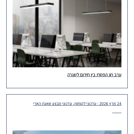
ערב חג הפסח: בין חירום לשגרה
ערב חג הפסח ובמציאות בה מצב החירום והלחימה עדיין משפיעים על
מקומות העבודה, אנו מביאים בפניכם במסגרת עדכון זה את
24 מרץ 2026 - עדכוני לקוחות, עדכוני מבצע שאגת הארי