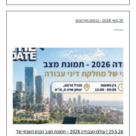
25 מאי 2026 - כנסים ואירועים
צוות דיני העבודה של הרצוג תרם את הפרק העוסק בדיני עבודה
בישראל למהדורת 2026 של The US-Israel Legal Review. הפרק
25.5.26 | עולם העבודה 2026 – תמונת מצב הכנס השנתי של
כמדי שנה, אנו שמחים להזמין אתכם לכנס השנתי של מחלקת דיני