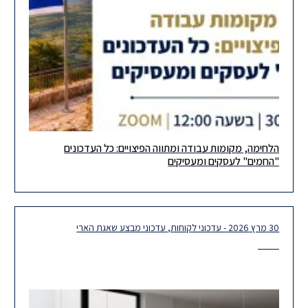
הלחימה, מקומות עבודה ומתווה הפיצויים: כל העדכונים
לקראת השלמת תהליכי החקיקה של מתווי הסיוע למשק, מוזמנים
"החמים" לעסקים ומעסיקים
ומוזמנות ביום שני 30.3 בשעה 12:00, למפגש נוסף בסדרת הוובינרים
שלנו,
30 מרץ 2026 - עדכוני לקוחות, עדכוני מבצע שאגת הארי