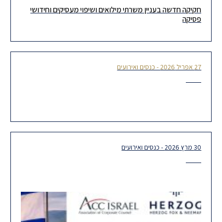
חקיקה חדשה בעניין משרתי מילואים ושיפוי מעסיקים וחידושי
בימים האחרונים נכנסו לתוקף תיקון חקיקה וצו הרחבה, אשר משרטטים
פסיקה
לראשונה הסדר קבע במה שנוגע לזכויות אנשי ונשות מילואים ובני
27 אפריל 2026 - כנסים ואירועים
חידושי פסיקה בבתי הדין לעבודה
30 מרץ 2026 - כנסים ואירועים