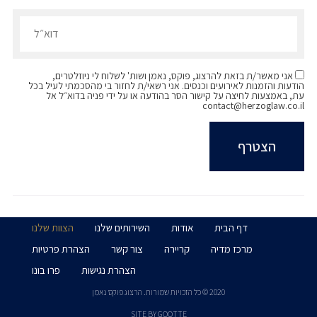
הרשמו לדיוורים שלנו - דוא״ל
אני מאשר/ת בזאת להרצוג, פוקס, נאמן ושות' לשלוח לי ניוזלטרים,
הודעות והזמנות לאירועים וכנסים. אני רשאי/ת לחזור בי מהסכמתי לעיל בכל
עת, באמצעות לחיצה על קישור הסר בהודעה או על ידי פניה בדוא״ל אל
contact@herzoglaw.co.il
דף הבית
אודות
השירותים שלנו
הצוות שלנו
מרכז מדיה
קריירה
צור קשר
הצהרת פרטיות
הצהרת נגישות
פרו בונו
2020 © כל הזכויות שמורות. הרצוג פוקס נאמן
SITE BY GOOTTE