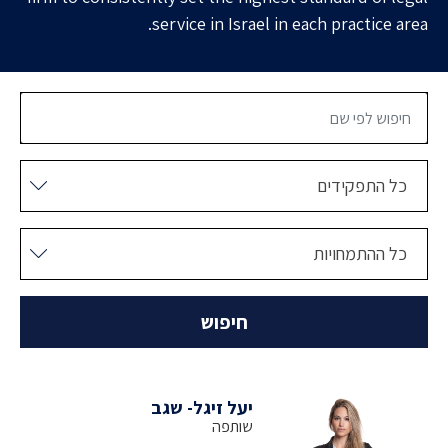
service in Israel in each practice area.
חיפ
כל 
כל התפקידים
כל 
כל ההתמחויות
חיפוש
יעל זיגל- שגב
שותפה