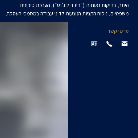
היתר, בדיקות נאותות ("דיו דיליג'נס"), הערכת סיכונים
משפטיים, ניסוח התניות הנוגעות לדיני עבודה במסמכי העסקה,
ייעוץ בכל הנוגע לחילופי מעבידים והכנת הסכמי עבודה
הכוללים תמריצים מיוחדים לעובדים לאחר השלמת העסקה;
פרטי קשר
מתן חוות דעת ללקוחות בינלאומיים, ובכלל זה משרדי עורכי
דין מובילים, באשר לעמדת הדין הישראלי בסוגיות שונות; ייעוץ
ללקוחות, בהם מתקיימים יחסי עבודה קיבוציים, במכלול
ההיבטים הנובעים מקיומם של יחסי עבודה קיבוציים, לרבות:
סיוע וליווי במסגרת משא ומתן קיבוצי וניסוח ופירוש הסכמים
קיבוציים; ייעוץ וליווי תהליכי הבראה, הפרטה רה ארגון
וצמצומים הן בסקטור הפרטי והן בסקטור הציבורי לרבות
ניהול
משברים
, סכסוכי עבודה, שביתות ומשא ומתן מול נציגות
העובדים; ייצוג ומעורבות בהליכי ליטיגציה רבים ומגוונים בכל
הערכאות, לרבות בהליכים אינדיבידואלים, סכסוכים קיבוציים,
צווי מניעה, סוגיות הנוגעות