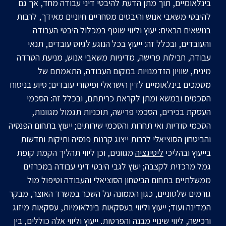
בינלאומיים, תוך מתן הדעת להיבטי דיני עבודה מחד, אך גם
להיבטי משאבי אנוש והיבטים מסחריים חיוניים מאידך, לרבות
בנושאים הבאים: יעוץ וליווי שוטף במכלול היבטי העבודה
והעובדים, ובכלל זה: ייעוץ בכל הנוגע לגיוס עובדים, תנאי
עבודה, חבילות פרישה, מדיניות משאבי אנוש, מניעת הטרדה
מינית, שוויון הזדמנויות במקום העבודה, התאמתם של
מסמכים בינלאומיים לדין הישראלי ופיטורי עובדים; סיוע בניסוח
הסכמים ובמשא ומתן לקראת כריתתם, ובכלל זה: הסכמי
העסקת בכירים, הסכמי פרישה, תוכניות תגמול מגוונות,
הסכמי סודיות ואי תחרות והסכמי שירותים; ייעוץ בתחום הפנסיה
והביטחון הסוציאלי לרבות ייצוג קרנות פנסיה ותיקות וחדשות
בייעוץ ובהליכי
ליטיגציה
מגוונים, וכן ליווי תהליך הקמת קופת
גמל מרכזית לקצבה; יעוץ לגבי היבטי דיני עבודה במכרזים
ממשלתיים בתחום הביטחון הסוציאלי והעבודה וטיפול מול
גורמים שלטוניים, כגון הממונה על השכר במשרד האוצר, מבקר
המדינה ועוד; ייעוץ וליווי בעסקאות בינלאומיות, עסקאות מיזוג
ורכישה, ליווי שינויי מבנה והפרטות. ייעוץ וליווי אלה כוללים, בין