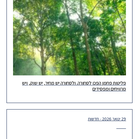
פליטות פחמן הפכו לסחורה. ולסחורה יש מחיר, יש שוק, ויש
מה שהיה פעם “שקף ירוק” במצגת ESG הופך במהירות לתשתית
מרוויחים ומפסידים
פיננסית, רגולטורית ומסחרית שמעצבת מחדש את כלכלת הפליטות
בעולם, ואת
29 ינואר 2026 - חדשות