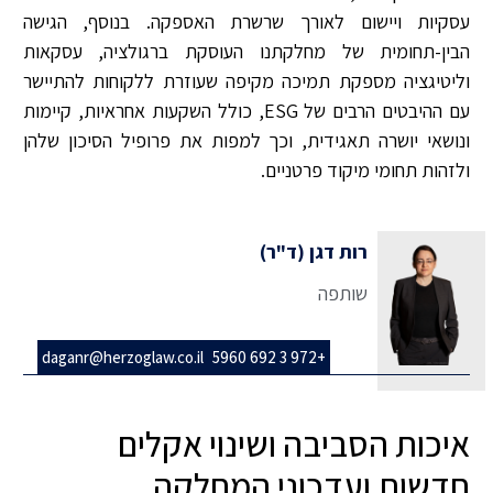
עסקיות ויישום לאורך שרשרת האספקה. בנוסף, הגישה
הבין-תחומית של מחלקתנו העוסקת ברגולציה, עסקאות
וליטיגציה מספקת תמיכה מקיפה שעוזרת ללקוחות להתיישר
עם ההיבטים הרבים של ESG, כולל השקעות אחראיות, קיימות
ונושאי יושרה תאגידית, וכך למפות את פרופיל הסיכון שלהן
ולזהות תחומי מיקוד פרטניים.
רות דגן (ד"ר)
שותפה
daganr@herzoglaw.co.il
+972 3 692 5960
איכות הסביבה ושינוי אקלים
חדשות ועדכוני המחלקה