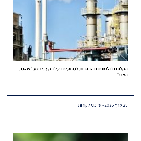
הקלות רגולטוריות והבהרות למפעלים על רקע מבצע "שאגת
על רקע מבצע "שאגת הארי" והכרזת מצב מיוחד בעורף, מצאנו לנכון
הארי"
להביא לידיעתכם מספר פרסומים רגולטוריים הנוגעים למפעלים
ולאתרים תפעוליים
29 מרץ 2026 - עדכוני לקוחות