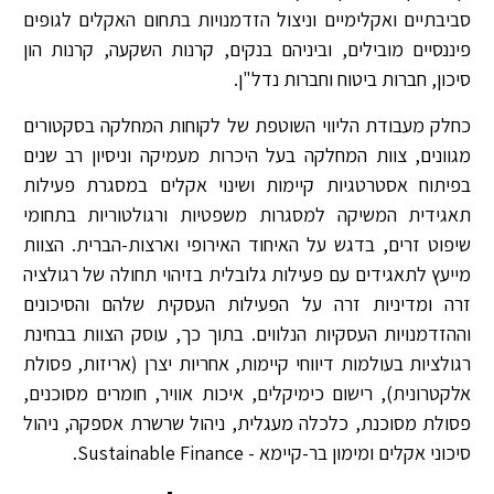
סביבתיים ואקלימיים וניצול הזדמנויות בתחום האקלים לגופים
פיננסיים מובילים, וביניהם בנקים, קרנות השקעה, קרנות הון
סיכון, חברות ביטוח וחברות נדל"ן.
כחלק מעבודת הליווי השוטפת של לקוחות המחלקה בסקטורים
מגוונים, צוות המחלקה בעל היכרות מעמיקה וניסיון רב שנים
בפיתוח אסטרטגיות קיימות ושינוי אקלים במסגרת פעילות
תאגידית המשיקה למסגרות משפטיות ורגולטוריות בתחומי
שיפוט זרים, בדגש על האיחוד האירופי וארצות-הברית. הצוות
מייעץ לתאגידים עם פעילות גלובלית בזיהוי תחולה של רגולציה
זרה ומדיניות זרה על הפעילות העסקית שלהם והסיכונים
וההזדמנויות העסקיות הנלווים. בתוך כך, עוסק הצוות בבחינת
רגולציות בעולמות דיווחי קיימות, אחריות יצרן (אריזות, פסולת
אלקטרונית), רישום כימיקלים, איכות אוויר, חומרים מסוכנים,
פסולת מסוכנת, כלכלה מעגלית, ניהול שרשרת אספקה, ניהול
סיכוני אקלים ומימון בר-קיימא - Sustainable Finance.