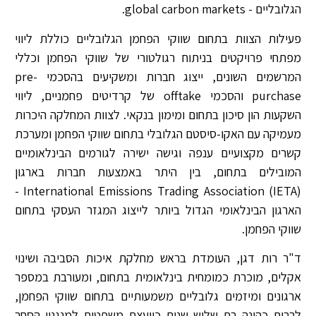
הגלובליים - global carbon markets.
פעילות הצוות בתחום שווקי הפחמן הגלובליים כוללת ליווי
מפתחי פרויקטים בניתוח רגולטורי של שווקי הפחמן וכללי
המרשמים השונים, ייצוג חברות ומשקיעים בהסכמי pre-
purchase והסכמי offtake של קרדיטים פחמניים, ליווי
השקעות הון סיכון בתחום ומימון בנקאי. לצוות המחלקה היכרות
מעמיקה עם האקו-סיסטם הגלובלי בתחום שווקי הפחמן ומערכת
קשרים מקצועיים ענפה וגישה ישירה לגורמים הבינלאומיים
המובילים בתחום, בין היתר באמצעות חברות בארגון
International Emissions Trading Association (IETA) -
הארגון הבינלאומי הגדול ביותר לייצוג המגזר העסקי בתחום
שווקי הפחמן.
ד"ר רות דגן, העומדת בראש מחלקת איכות הסביבה ושינוי
אקלים, מוכרת כמומחית בינלאומית בתחום, ומעורבת במספר
ארגונים ומיזמים גלובליים משמעותיים בתחום שווקי הפחמן,
לרבות כהונה בת שלוש שנים כיועצת משפטית למנגנון הסחר