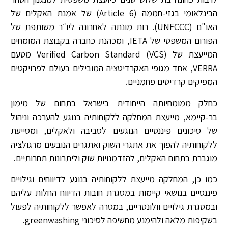
הבינלאומי בגזי-חממה (Article 6) של אמנת האקלים של
האו"ם (UNFCCC). רות מונתה לאחרונה ליו״ר משותפת של
הפורום המשפטי של IETA, ומכהנת כחברה בקבוצת המומחים
המייעצת של Verified Carbon Standard (VCS) מטעם
VERRA, אחד מגופי האקרדיטציה המובילים בעולם לפרויקטים
המפיקים קרדיטים פחמניים.
כחלק ממומחיותה הייחודית בישראל בתחום של מימון
בר-קיימא, מייעצת המחלקה ללקוחותיה בנוגע להערכה וניהול
של סיכונים פיננסיים הנוגעים לסביבה ולאקלים, ומסייעת
ללקוחותיה להפוך את אתגרי השוק ואתגרים הנובעים מרגולציה
מוגברת בתחום האקלים, להזדמנויות שוק וליתרונות תחרותיים.
כמו כן, המחלקה מייעצת ללקוחותיה בנוגע לדיווחים וגילויים
פיננסיים בנושאי קיימות במסגרת חובות הדיווח החלות עליהם
ובמסגרת גילויים וולונטריים, במטרה לאפשר ללקוחותיה לפעול
בשקיפות מלאה ולהימנע מחשיפה לסיכוני greenwashing.