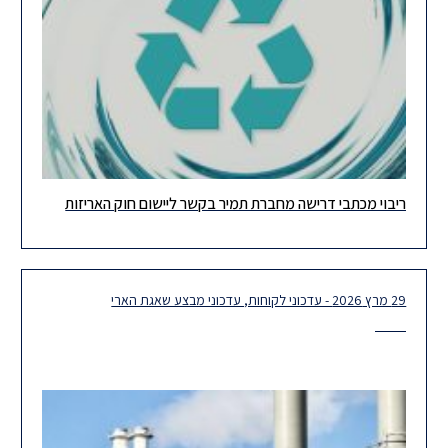
ריבוי מכתבי דרישה מחברת תמיר בקשר ליישום חוק האריזות
בחודשים האחרונים אנו עדים למבול של מכתבי דרישה מת.מ.י.ר תאגיד
מחזור יצרנים בישראל בע"מ (חל"צ) (להלן: תמיר), בהם נטען כי
29 מרץ 2026 - עדכוני לקוחות, עדכוני מבצע שאגת הארי