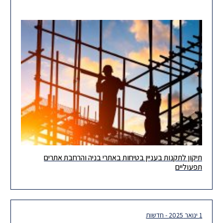
תיקון לתקנות בעניין בטיחות באתרי בניה והרחבת אתרים
לאחרונה אושר תיקון לתקנות הבטיחות בעבודה (עבודות בניה), אשר
תפעוליים
ייכנס לתוקף ביום 15 באוקטובר, 2026 (תוך 12 חודשים מפרסומו).
התקנות
1 ינואר 2025 - חדשות