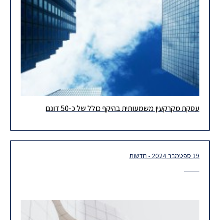
עסקת מקרקעין משמעותית בהיקף כולל של כ-50 דונם
אגד נדל"ן ונדב בלילה רוכשים מפז אנרגיה נכסים ב-127 מיליון שקל
עו”ד אביב פריאנטי ומירב קריספין ייצגו את חברת נדב
19 ספטמבר 2024 - חדשות