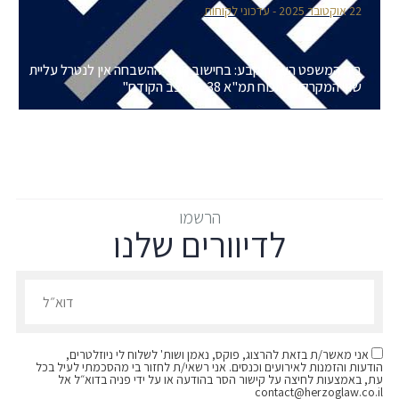
22 אוקטובר 2025 - עדכוני לקוחות
בית המשפט העליון קבע: בחישוב היטל ההשבחה אין לנטרל עליית
שווי המקרקעין מכוח תמ"א 38 ב"מצב הקודם"
הרשמו
לדיוורים שלנו
הרשמו לדיוורים שלנו - דוא״ל
אני מאשר/ת בזאת להרצוג, פוקס, נאמן ושות' לשלוח לי ניוזלטרים,
הודעות והזמנות לאירועים וכנסים. אני רשאי/ת לחזור בי מהסכמתי לעיל בכל
עת, באמצעות לחיצה על קישור הסר בהודעה או על ידי פניה בדוא״ל אל
contact@herzoglaw.co.il