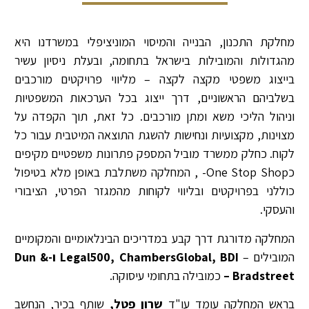
צור קשר
צוות המחלקה
דירוגים ופרסים
מחלקת התכנון, הבנייה והמיסוי המוניציפלי במשרדנו היא
מהגדולות והמובילות בישראל בתחומה, ובעלת ניסיון עשיר
בייצוג משפטי מקצה לקצה – מליווי פרויקטים מורכבים
בשלביהם הראשוניים, דרך ייצוג בכל הערכאות המשפטיות
וניהול הליכי משא ומתן מורכבים. כל זאת, תוך הקפדה על
מצוינות, מקצועיות ונחישות להשגת התוצאה המיטבית עבור כל
לקוח. כחלק ממשרד מוביל המספק פתרונות משפטיים מקיפים
כOne Stop Shop- , המחלקה משתלבת באופן מלא בטיפול
כוללני בפרויקטים ובליווי לקוחות מהמגזר הפרטי, הציבורי
והעסקי.
המחלקה מדורגת דרך קבע במדריכים הבינלאומיים והמקומיים
המובילים –
Legal500, ChambersGlobal, BDI
ו
-Dun &
Bradstreet –
כמובילה בתחומי עיסוקה.
בראש המחלקה עומד עו"ד
שרון פטל,
שותף בכיר, הנחשב