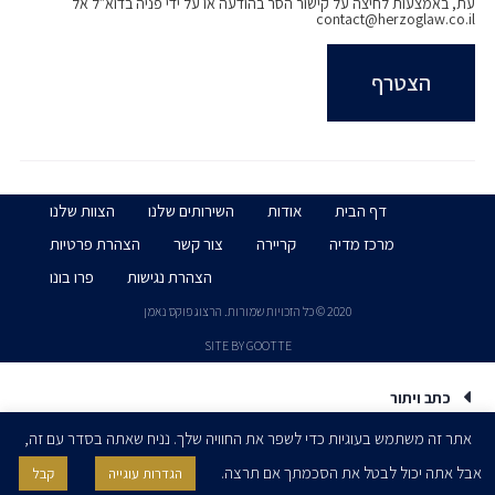
בחיפה, בעסקה בשווי יותר מ-100 מיליון ש״ח.
עת, באמצעות לחיצה על קישור הסר בהודעה או על ידי פניה בדוא״ל אל
contact@herzoglaw.co.il
דף הבית
אודות
השירותים שלנו
הצוות שלנו
מרכז מדיה
קריירה
צור קשר
הצהרת פרטיות
הצהרת נגישות
פרו בונו
2020 © כל הזכויות שמורות. הרצוג פוקס נאמן
SITE BY GOOTTE
כתב ויתור
אתר זה משתמש בעוגיות כדי לשפר את החוויה שלך. נניח שאתה בסדר עם זה,
אבל אתה יכול לבטל את הסכמתך אם תרצה.
הגדרות עוגייה
קבל