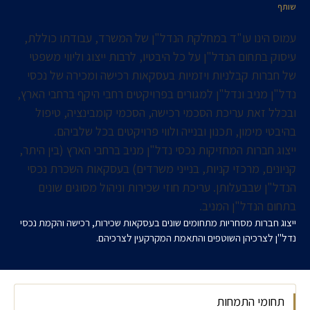
שותף
עמוס הינו עו"ד במחלקת הנדל"ן של המשרד, עבודתו כוללת,
עיסוק בתחום הנדל"ן על כל היבטיו, לרבות ייצוג וליווי משפטי
של חברות קבלניות ויזמיות בעסקאות רכישה ומכירה של נכסי
נדל"ן מניב ונדל"ן למגורים בפרויקטים רחבי היקף ברחבי הארץ,
ובכלל זאת עריכת הסכמי רכישה, הסכמי קומבינציה, טיפול
בהיבטי מימון, תכנון ובנייה ולווי פרויקטים בכל שלביהם.
ייצוג חברות המחזיקות נכסי נדל"ן מניב ברחבי הארץ (בין היתר,
קניונים, מרכזי קניות, בנייני משרדים) בעסקאות השכרת נכסי
הנדל"ן שבבעלותן. עריכת חוזי שכירות וניהול מסוגים שונים
בתחום הנדל"ן המניב.
ייצוג חברות מסחריות מתחומים שונים בעסקאות שכירות, רכישה והקמת נכסי
נדל"ן לצרכיהן השוטפים והתאמת המקרקעין לצרכיהם.
תחומי התמחות