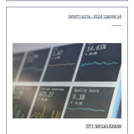
לקבוצת Evolution Gaming. העסקה, שצפויה להיסגר
14 אוקטובר 2024 - עדכוני לקוחות
מהפכת הברוקר דילר
חוק ניירות ערך (הסדרת פעילות ברוקר דילר), התשפ"ד-2024 ביום