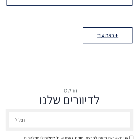
10 באוקטובר 2024 פרסם משרד האוצר להערות הציבור תזכיר
+ ראה עוד
הרשמו
לדיוורים שלנו
הרשמו לדיוורים שלנו - דוא״ל
אני מאשר/ת בזאת להרצוג, פוקס, נאמן ושות' לשלוח לי ניוזלטרים,