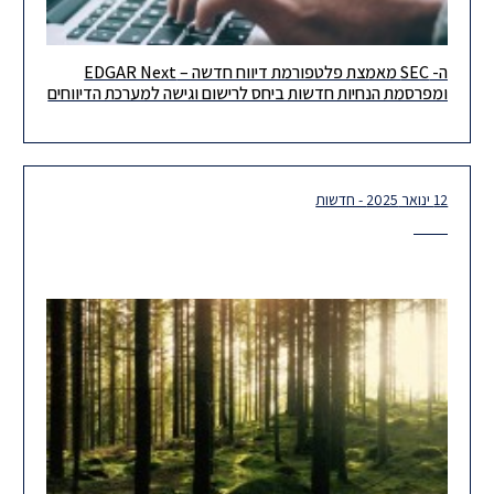
ה- SEC מאמצת פלטפורמת דיווח חדשה – EDGAR Next
מה חדש? רשות ניירות הערך האמריקאית (ה- SEC) משיקה פלטפורמת
ומפרסמת הנחיות חדשות ביחס לרישום וגישה למערכת הדיווחים
דיווחים חדשה (EDGAR Next), ומפרסמת כללים והנחיות ביחס לרישום,
גישה
12 ינואר 2025 - חדשות