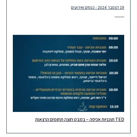
19 דצמבר 2024 - כנסים ואירועים
אנחנו גאים ונרגשים להציג את השותפות והשותפים החדשים שלנו, חוד
החנית של הצוות המקצועי והמוביל שלנו בהרצוג. אנו בטוחים כי
TED תוכניות אכיפה – במבט חוצה תחומים הרצאות
כנס תוכניות אכיפה – במבט חוצה תחומים הצטרפו אלינו ביום חמישי,
19.12, בין השעות 09:00- 12:00, לכנס מקצועי ומרתק, בו