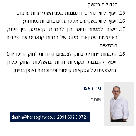
הגדולים במשק;
ייעוץ וליווי תהליכי התגוננות מפני השתלטויות עוינות;
ייעוץ וליווי משקיעים אסטרטגיים בחברות נסחרות;
רישום למסחר וגיוסי הון לחברות קנאביס, בין היתר,
באמצעות עסקאות מיזוג של חברות קנאביס עם שלדים
בורסאיים;
התמחות ייחודית בחוק לצמצום התחרות (חוק הריכוזיות)
וייעוץ לקבוצות מקומיות וזרות בהשלכות החוק עליהן
ובהשפעתו על עסקאות קיימות ומתוכננות ואופן בנייתן
ניר דאש
שותף
dashn@herzoglaw.co.il
+972 3 692 2091