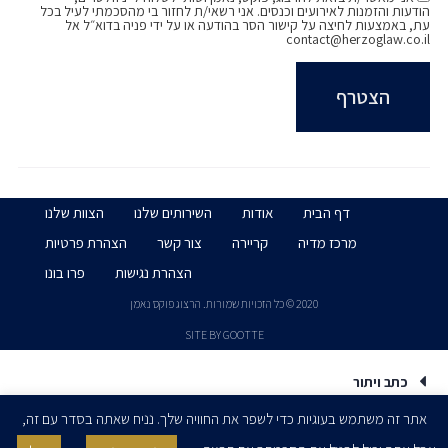
הודעות והזמנות לאירועים וכנסים. אני רשאי/ת לחזור בי מהסכמתי לעיל בכל
עת, באמצעות לחיצה על קישור הסר בהודעה או על ידי פניה בדוא״ל אל
contact@herzoglaw.co.il
דף הבית
אודות
השירותים שלנו
הצוות שלנו
מרכז מדיה
קריירה
צור קשר
הצהרת פרטיות
הצהרת נגישות
פרו בונו
2020 © כל הזכויות שמורות. הרצוג פוקס נאמן
SITE BY GOOTTE
כתב ויתור
אתר זה משתמש בעוגיות כדי לשפר את החוויה שלך. נניח שאתה בסדר עם זה,