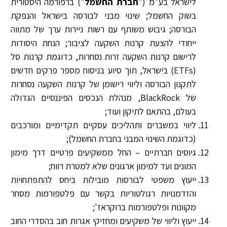
לישראל בע"מ ("
חברת החשמל
") ברפורמה היסטורית
בשוק החשמל; שינוי מבני לבורסה בישראל והנפקת
הבורסה; גיבוש משותף עם רשות ניירות ערך של מתווה
ייחודי להצעת קרנות השקעה לציבור; הנחת היסודות
לרישום קרנות השקעה זרות נסחרות, כדוגמת קרנות סל
(ETFs) בישראל, תוך סיוע בניסוח מספר פרקים חדשים
לתקנון הבורסה וליווי רישומן של קרנות השקעה נסחרות
של BlackRock, מנהלת הנכסים הפיננסיים הגדולה
בעולם, בהתאם לתיקון ועוד;
ליווי במשברים ותהליכים עסקיים תקדימיים ומורכבים
(כדוגמת השינוי המבני בחברת החשמל);
גיוסים חברתיים – החל ממשקיעים פרטיים דרך מימון
המונים ועד למימון ארגונים שלא למטרת רווח;
ייעוץ משפטי לבורסות מובילות ביחס להתפתחויות
והזדמנויות רגולטוריות בקשר עם פלטפורמות מסחר
מקוונות ופלטפורמות ברוקראז';
ייעוץ וליווי של משקיעים ומחזיקי אגרות חוב בהסדרי החוב