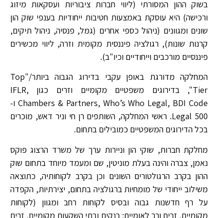
בשוק ההון המסורתי (ליווי חברות ציבוריות ועסקאות מיזוג
ורכישה) היא עוסקת באמצעות חטיבות ייחודיות בענפי שוק הון
שונים ומגוונים (ניהול כספי אחרים (גמל, פנסיה, ניהול תיקים,
קרנות שונות), רגולציה פיננסית מקומית וזרה, ליווי מכשירים
פיננסיים מורכבים וייחודיים וכיו"ב).
המחלקה מדורגת באופן עקבי בדירוג הגבוה ביותר/"Top
Tier", בדירוגים משפטיים מקומיים וזרים כגון IFLR,
Chambers & Partners, Who’s Who Legal, BDI Code ו-
Legal 500. ראשי המחלקה, השותפים רן חי וניר דאש, מוכרים
בכל הדירוגים המשפטיים כמובילים בתחום.
מחלקת חברות, שוקי הון וניירות ערך של משרד הרצוג פוקס
נאמן, צברה והינה בעלת מוניטין, שם ומעמד מיוחד בתחום שוק
ההון בקרב הרגולטורים השונים וכן בקרב לקוחותיה, כתוצאה
משילוב ייחודי של מומחיות ברגולציה בתחום, יצירתיות, הקפדה
על רף חדשנות גבוה ובסיס לקוחות רחב ומגוון (לקוחות
מקומיים, זרים ורב לאומיים; בנקים ובתי השקעות מקומיים, זרים