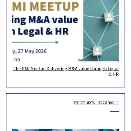
The PMI Meetup Delivering M&A value through Legal
אנחנו שמחים להזמין אתכם לאירוע PMI Forum הקרוב, בשיתוף עם
& HR
EY. האירוע יתמקד באחד האתגרים המרכזיים בעולם העסקאות כיום:
איך
4 ינואר 2026 - עדכוני לקוחות