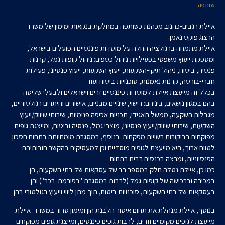
שותפה
איילת רגבים-כהנוב מכהנת כשותפה במחלקת בנקאות ומימון של משרד
הרצוג פוקס נאמן.
איילת מתמחה ברגולציה החלה על מוסדות פיננסיים הפועלים בישראל,
ומספקת ייעוץ משפטי בפעילויות ניהול כספים: ניהול קופות גמל, קרנות
פנסיה, ביטוח, ניהול תיקי-השקעות, ייעוץ השקעות, ייעוץ פנסיוני, פעילות
חברי-בורסה, קרנות נאמנות, סוכנויות ביטוח ועוד.
בכלל זה מייעצת איילת למוסדות פיננסיים זרים וישראלים ולבעלי שליטה
בהם במגוון נושאים, ביניהם: רישוי, שינויים מבניים, אישורים והיתרים רגולטוריים,
מגבלות השקעה, ממשל תאגידי, תכניות אכיפה פנימיות, שירותי שיווק/ייעוץ
השקעות, שירותי שיווק/ייעוץ פנסיוני, מוצרי גמל, פנסיה וביטוח, ומייצגת גופים
מפוקחים בביקורות רשויות מפקחות. בנוסף, במסגרת מומחיותה בתחום חסכון
לטווח ארוך, היא מייעצת לגופים מוסדיים וכן למעסיקים בהקשר חובותיהם
הפנסיוניות, ומרצה בכנסים רבים בתחום.
כמו כן, איילת נטלה חלק במספר רב של עסקאות של בתי השקעות, הן
במכירה וברכישה של קופות גמל (לרבות במסגרת "רפורמת-בכר") והן
בעסקאות של בתי השקעות, סוכנויות ביטוח, תוך מתן ליווי וייעוץ רגולטורי בהן.
בנוסף, איילת מנהלת את תחום איסור הלבנת הון ומימון טרור במשרד. איילת
מייעצת לגופים מקומיים וזרים, לרבות גופים פיננסים, ומייצגת גופים מפוקחים