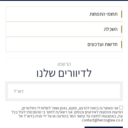
תחומי התמחות
השכלה
תכנון, בניה ומיסוי מוניציפאלי
התחדשות עירונית
חדשות ועדכונים
אוניברסיטת תל אביב, LLB, משפטים בהצטיינות
מיסוי מוניציפאלי
הטכניון-מכון טכנולוגי לישראל, MRE, מקרקעין
תכנון ובניה
הופקדה להתנגדויות התכנית הכוללנית החדשה של
בהצטיינות יתרה
הרשמו
לדיוורים שלנו
תל אביב (תא/5500)
לימודי תעודה, התמחות במיסוי מקרקעין
בית המשפט העליון קבע: בחישוב היטל ההשבחה אין
הרשמו לדיוורים שלנו - דוא״ל
לנטרל עליית שווי המקרקעין מכוח תמ"א 38
ב"מצב הקודם"
אני מאשר/ת בזאת להרצוג, פוקס, נאמן ושות' לשלוח לי ניוזלטרים,
הודעות והזמנות לאירועים וכנסים. אני רשאי/ת לחזור בי מהסכמתי לעיל בכל
עת, באמצעות לחיצה על קישור הסר בהודעה או על ידי פניה בדוא״ל אל
contact@herzoglaw.co.il