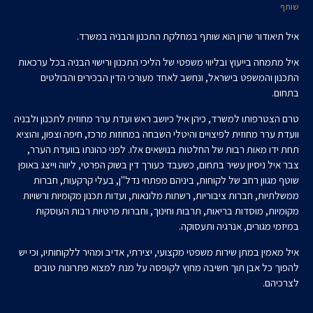
שותף
איל תיאודור שרון הוא שותף במחלקת התכנון והבניה במשרד.
איל מתמחה בייעוץ ובליווי משפטי של הליכי התכנון ורישוי הבניה בכל ערכאות
התכנון והמשפט בישראל, ונחשב לאחד מעורכי הדין הבכירים והבולטים
בתחום.
טרם הצטרפותו למשרד, כיהן איל כיושב ראש ועדת ערר מחוזית לתכנון ולבניה
וועדת ערר מחוזית לפיצויים והיטלי השבחה במחוזות מרכז, חיפה וצפון, והוציא
תחת ידו מאות רבות של החלטות בנושאים אלו. לפני כהונתו בוועדת הערר,
צבר איל ניסיון עשיר בתחום, כשעבד כעורך דין בשוק הפרטי, ליווה וייצג באופן
שוטף מגוון רחב של לקוחות, ביניהם מפתחי נדל"ן, בעלי קרקעות, חברות
ממשלתיות, חברות ציבוריות, רשתות מלונאות, ועדות תכנון מקומיות ורשויות
מקומיות, מוסדות בריאות, תרבות וחינוך, וחברות פרטיות רבות העוסקות
במיזמי מגורים, אנרגיה ותעסוקה.
איל מאמין במתן שירות משפטי מקצועי, יצירתי, אדיב ומהיר ללקוחותיו, וכי יש
להפוך כל אבן תוך חשיבה מחוץ לקופסה על מנת למצוא פתרונות טובים
לצרכיהם.