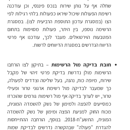
שחלה אף על נותן שירות בנכס פיננסי, וכן עודכנה
רשימת הפעולות שיכול שיראו כפעולות בלתי רגילות לפי
הצו (במסגרת עדכון התוספת הרביעית לצו). במסגרת
הרשימה נוספו, בין היתר, פעולות מסוימות בתחום
המטבעות הוירטואלים. מעבר לכך, עודכנו אף פרטי
הדיווח הנדרשים במסגרת הדיווחים לרשות.
חובת בדיקה מול הרשימות
– בתיקון לצו הורחבו
הרשימות מולן נדרשת בדיקת פרטי זיהוי של מקבל
שירות, מיופה כוח, נהנה, בעל שליטה וצדדים לפעולה,
כך שמעבר לבדיקה מול רשימת ארגוני טרור ופעילי
טרור, יש לערוך בדיקה אף מול רשימות גורמים שהוכרזו
כמסייעים להפצה ולמימון של נשק להשמדה המונית,
מכוח החוק למניעת הפצה ומימון של נשק להשמדה
המונית, התשע"ח-2018. בנוסף, הורחבה ההתייחסות
להגדרת "פעולה" שבהקשרה נדרשים לבדיקת שמות