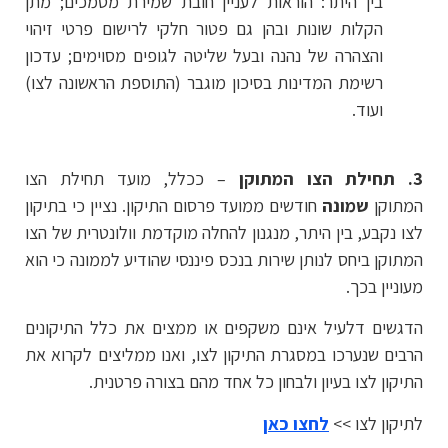
בין היתר: הוראות לעניין חובת שמירת מסמכים; מתן
הקלות שונות ובהן גם פטור חלקי לרישום פרטי זיהוי
והצהרה של נהנה ובעל שליטה לגופים מסוימים; עדכון
רשימת המדינות בסיכון מוגבר (התוספת הראשונה לצו)
ועוד.
3. תחילת הצו המתוקן
– ככלל, מועד תחילת הצו
המתוקן
שמונה
חודשים ממועד פרסום התיקון. נציין כי בתיקון
לצו נקבע, בין היתר, מנגנון להחלה מוקדמת וולונטרית של הצו
המתוקן ביחס לנותן שירות בנכס פיננסי שהודיע לממונה כי הוא
מעוניין בכך. ​
הדגשים דלעיל אינם משקפים או ממצים את כלל התיקונים
הרבים שנערכו במסגרת התיקון לצו, ואנו ממליצים לקרוא את
התיקון לצו בעיון ולבחון כל אחד מהם בצורה פרטנית.
לתיקון לצו >>
לחצו כאן