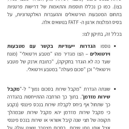
בצו). כמו כן נכללו תוספות והתאמות של דרישות פרטניות
בתחום המטבעות הוירטואלים וההעברות האלקטרוניות, על
בסיס המלצות ארגון ה- FATF בנושאים אלה.
בכלל זה, בתיקון לצו:
נוספו
הגדרות ייעודיות בקשר עם מטבעות
וירטואלים
– הצו מגדיר מהו "מטבע וירטואלי" (מונח
שעד כה לא הוגדר בחקיקה), "כתובת ארנק של מטבע
וירטואלי" וכן "סכום פעולה" במטבע וירטואלי.
שונתה הגדרת "מקבל שירות בסכום נמוך" ל-"
מקבל
שירות מזדמן
". בתוך כך הורחבה ההתייחסות בהגדרה
כך שתחול אף ביחס לקבלת שירות בנכס פיננסי (נקבע
כי מקבל שירות מזדמן יהא מקבל שירות שבמהלך
תקופה של חצי שנה קיבל אשראי או שירות בנכס פיננסי
אצל אותו נותן שירות, בסכום מצטבר שאינו עולה על