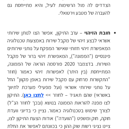
הצדדים לה מול הרשימות לעיל, והיא מתייחסת גם
להעברה של מטבע וירטואלי.
חובת הזיהוי
– ערב התיקון, אפשר הצו לנותן שירותי
אשראי לבצע זיהוי של מקבל שירות באמצעות טכנולוגיה
המאפשרת זיהוי חזותי שאישר המפקח על נותני שירותים
פיננסיים ("הממונה"), המאפשרת זיהוי ברור של מקבל
השירות. בדצמבר 2020 פורסמה הוראה של הממונה,
המתייחסת (בין היתר) לאפשרות זיהוי כאמור (חוזר
"התקשרות מרחוק עם מקבל שירות באופן מקוון" החל
על נותני שירותי אשראי (ועל מפעילי מערכת לתיווך
באשראי) שהם תאגיד – לחוזר >>
לחצו כאן
). התיקון
לצו מפנה להוראות הממונה בנושא (ובכך לחוזר הנ"ל)
לצורך שימוש בטכנולוגיה כאמור. נציין כי בדיוני וועדת
חוקה, חוק ומשפט ("הוועדה") אודות הצעת התיקון לצו,
ציינו נציגי רשות שוק ההון כי בכוונתם לאפשר את החלת