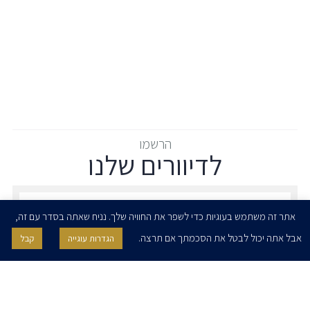
הרשמו
לדיוורים שלנו
הרשמו לדיוורים שלנו - דוא״ל
אתר זה משתמש בעוגיות כדי לשפר את החוויה שלך. נניח שאתה בסדר עם זה,
אבל אתה יכול לבטל את הסכמתך אם תרצה.
הגדרות עוגייה
קבל
אני מאשר/ת בזאת להרצוג, פוקס, נאמן ושות' לשלוח לי ניוזלטרים,
הודעות והזמנות לאירועים וכנסים. אני רשאי/ת לחזור בי מהסכמתי לעיל בכל
עת, באמצעות לחיצה על קישור הסר בהודעה או על ידי פניה בדוא״ל אל
contact@herzoglaw.co.il