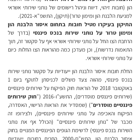
הון (חובות זיהוי, דיווח וניהול רישומים של נותני שירותי אשראי
למניעת הלבנת הון ומימון טרור)(תיקון), התשפ"א-2021).
התיקון בעיקרו מטיל חובות בתחום איסור הלבנת הון
ומימון טרור על נותני שירות בנכס פיננסי
(בדרך של
הרחבת הצו החל על נותני שירותי אשראי אף על סקטור זה, תוך
התאמות נדרשות), וכן מעדכן כמה מהוראות הצו החלות כיום
על נותני שירותי אשראי.
החלת חובות איסור הלבנת הון ייעודיות על סקטור נותני שירות
בנכס פיננסי, מהווה צעד משלים לכניסתן לתוקף ביום 1
באוקטובר 2018 של הוראות חוק הפיקוח על שירותים פיננסיים
(שירותים פיננסים מוסדרים), התשע"ו-2016 ("
חוק שירותים
פיננסיים מוסדרים
") (שמסדיר את הוראות הרישוי, האסדרה,
הפיקוח והאכיפה על נותני שירותים פיננסיים), ולצירופו זה
מכבר של "נותן שירותים פיננסיים" (הכולל אף את נותני
השירות בנכס פיננסי) לרשימת הגופים הפיננסיים המנויים בחוק
איסור הלבנת הון, התש"ס-2000, החבים בחובות ייעודיות