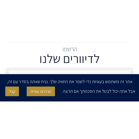
הרשמו
לדיוורים שלנו
הרשמו לדיוורים שלנו - דוא״ל
אתר זה משתמש בעוגיות כדי לשפר את החוויה שלך. נניח שאתה בסדר עם זה,
אבל אתה יכול לבטל את הסכמתך אם תרצה.
הגדרות עוגייה
קבל
אני מאשר/ת בזאת להרצוג, פוקס, נאמן ושות' לשלוח לי ניוזלטרים,
הודעות והזמנות לאירועים וכנסים. אני רשאי/ת לחזור בי מהסכמתי לעיל בכל
עת, באמצעות לחיצה על קישור הסר בהודעה או על ידי פניה בדוא״ל אל
contact@herzoglaw.co.il