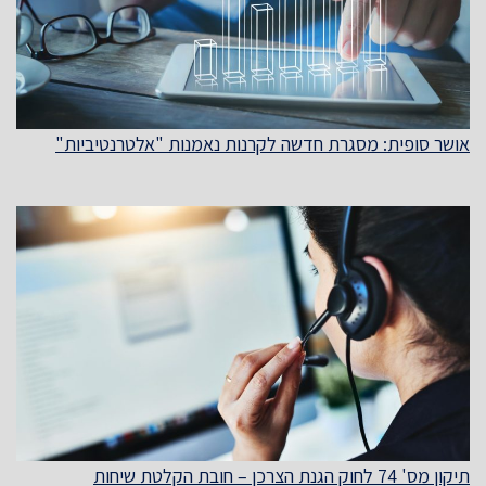
אושר סופית: מסגרת חדשה לקרנות נאמנות "אלטרנטיביות"
תיקון מס' 74 לחוק הגנת הצרכן – חובת הקלטת שיחות