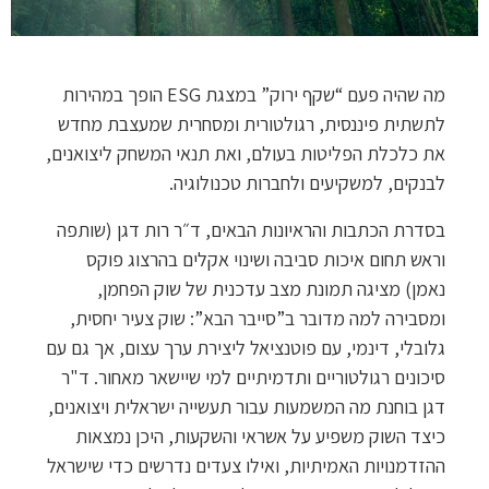
מה שהיה פעם “שקף ירוק” במצגת ESG הופך במהירות
לתשתית פיננסית, רגולטורית ומסחרית שמעצבת מחדש
את כלכלת הפליטות בעולם, ואת תנאי המשחק ליצואנים,
לבנקים, למשקיעים ולחברות טכנולוגיה.
בסדרת הכתבות והראיונות הבאים, ד״ר רות דגן (שותפה
וראש תחום איכות סביבה ושינוי אקלים בהרצוג פוקס
נאמן) מציגה תמונת מצב עדכנית של שוק הפחמן,
ומסבירה למה מדובר ב”סייבר הבא”: שוק צעיר יחסית,
גלובלי, דינמי, עם פוטנציאל ליצירת ערך עצום, אך גם עם
סיכונים רגולטוריים ותדמיתיים למי שיישאר מאחור. ד"ר
דגן בוחנת מה המשמעות עבור תעשייה ישראלית ויצואנים,
כיצד השוק משפיע על אשראי והשקעות, היכן נמצאות
ההזדמנויות האמיתיות, ואילו צעדים נדרשים כדי שישראל