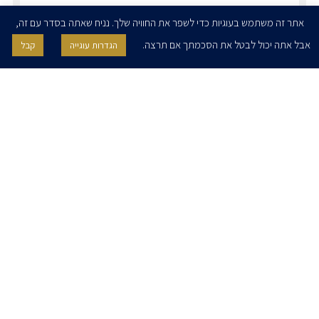
אתר זה משתמש בעוגיות כדי לשפר את החוויה שלך. נניח שאתה בסדר עם זה,
אבל אתה יכול לבטל את הסכמתך אם תרצה.
הגדרות עוגייה
קבל
אני מאשר/ת בזאת להרצוג, פוקס, נאמן ושות' לשלוח לי ניוזלטרים,
הודעות והזמנות לאירועים וכנסים. אני רשאי/ת לחזור בי מהסכמתי לעיל בכל
עת, באמצעות לחיצה על קישור הסר בהודעה או על ידי פניה בדוא״ל אל
contact@herzoglaw.co.il
דף הבית
אודות
השירותים שלנו
הצוות שלנו
מרכז מדיה
קריירה
צור קשר
הצהרת פרטיות
הצהרת נגישות
פרו בונו
2020 © כל הזכויות שמורות. הרצוג פוקס נאמן
SITE BY GOOTTE