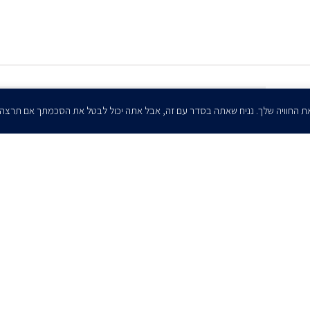
הרשמו לדיוורים שלנו - דוא״ל
ת החוויה שלך. נניח שאתה בסדר עם זה, אבל אתה יכול לבטל את הסכמתך אם תרצה
אני מאשר/ת בזאת להרצוג, פוקס, נאמן ושות' לשלוח לי ניוזלטרים,
הודעות והזמנות לאירועים וכנסים. אני רשאי/ת לחזור בי מהסכמתי לעיל בכל
עת, באמצעות לחיצה על קישור הסר בהודעה או על ידי פניה בדוא״ל אל
contact@herzoglaw.co.il
ר קשר
הצהרת פרטיות
הצהרת נגישות
פרו בונו
2020 © כל הזכויות שמורות. הרצוג פוקס נאמן