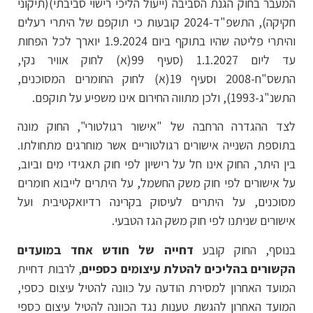
המעבר בחוק הגנת הסביבה (ייעול הליכי רישוי סביבתי)(תיקוני
חקיקה), התשפ"ד-2024 קובעות כי תוקפם של היתרי רעלים
והיתרי פליטה שהיו בתוקף ביום 1.9.2024 יוארך לכל הפחות
עד ליום 1.1.2027 (סעיף 99(א) לחוק אוויר נקי,
התשס"ח-2008 וסעיף 19(א) לחוק החומרים המסוכנים,
התשנ"ג-1993), ולכן מתווה החירום אינו משפיע על תוקפם.
לצד ההגדרה הרחבה של "אישור רגולטורי", החוק מונה
בתוספת השנייה אישורים רגולטוריים אשר מוחרגים מתחולתו.
בין היתר, החוק אינו חל על רישיון לפי חוק תאגידי מים וביוב,
על אישורים לפי חוק משק החשמל, על היתרים לייבוא חומרים
מסוכנים, על היתרים לעיסוק בקרינה רדיואקטיבית ועל
אישורים שניתנו לפי חוק משק הגז הטבעי.
בנוסף, החוק קובע
דחייה של חודש אחד במועדים
הקשורים בהליכים להטלת עיצומים כספיים
, לרבות דחיית
המועד האחרון למסירת הודעה על כוונה להטיל עיצום כספי,
המועד האחרון להגשת טענות נגד הכוונה להטיל עיצום כספי