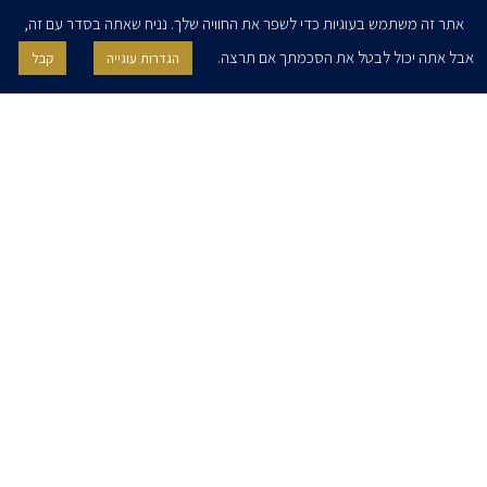
אתר זה משתמש בעוגיות כדי לשפר את החוויה שלך. נניח שאתה בסדר עם זה,
אבל אתה יכול לבטל את הסכמתך אם תרצה.
הגדרות עוגייה
קבל
אני מאשר/ת בזאת להרצוג, פוקס, נאמן ושות' לשלוח לי ניוזלטרים,
הודעות והזמנות לאירועים וכנסים. אני רשאי/ת לחזור בי מהסכמתי לעיל בכל
עת, באמצעות לחיצה על קישור הסר בהודעה או על ידי פניה בדוא״ל אל
contact@herzoglaw.co.il
דף הבית
אודות
השירותים שלנו
הצוות שלנו
מרכז מדיה
קריירה
צור קשר
הצהרת פרטיות
הצהרת נגישות
פרו בונו
2020 © כל הזכויות שמורות. הרצוג פוקס נאמן
SITE BY GOOTTE