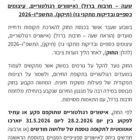
שעה – חרבות ברזל) (אישורים רגולטוריים, עיצומים
כספיים ובדיקות מתקני גז) (תיקון), התשפ"ו–2026
בשבוע שעבר אושר בכנסת החוק להארכת תקופות ודחיית
מועדים (הוראת שעה – חרבות ברזל) (אישורים רגולטוריים,
עיצומים כספיים ובדיקות מתקני גז) (תיקון), התשפ"ו–2026
(להלן:
החוק
), לאחר הליך הערות ציבור.
החוק נועד להקל על גורמים במשק אשר מתקשים לעמוד
במועדים רגולטוריים בתקופת החירום, ולשמור על רציפות
תפקודית של פעילות משקית חיונית. המתווה הקבוע בחוק
מבוסס במידה רבה על מנגנון החירום שנקבע בתחילת מלחמת
חרבות ברזל, עם התאמות מסוימות.
לפי החוק,
אישורים רגולטוריים שתוקפם פקע או עתיד
לפקוע בין יום 28.2.2026 ליום 31.5.2026 יוארכו
אוטומטית לתקופה נוספת של שלושה חודשים
(או ארבעה
חודשים ביחס לאישורים ספציפיים המנויים בתוספת הראשונה