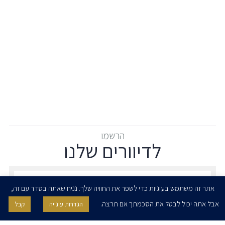
הרשמו
לדיוורים שלנו
הרשמו לדיוורים שלנו - דוא״ל
אתר זה משתמש בעוגיות כדי לשפר את החוויה שלך. נניח שאתה בסדר עם זה,
אבל אתה יכול לבטל את הסכמתך אם תרצה.
הגדרות עוגייה
קבל
אני מאשר/ת בזאת להרצוג, פוקס, נאמן ושות' לשלוח לי ניוזלטרים,
הודעות והזמנות לאירועים וכנסים. אני רשאי/ת לחזור בי מהסכמתי לעיל בכל