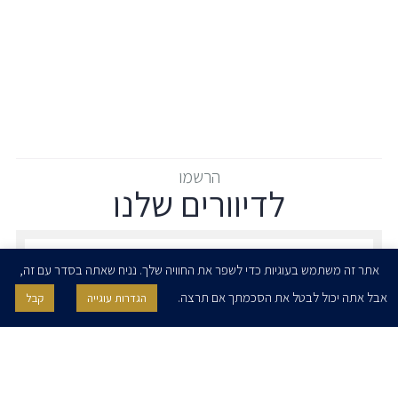
הרשמו
לדיוורים שלנו
הרשמו לדיוורים שלנו - דוא״ל
אתר זה משתמש בעוגיות כדי לשפר את החוויה שלך. נניח שאתה בסדר עם זה,
אבל אתה יכול לבטל את הסכמתך אם תרצה.
הגדרות עוגייה
קבל
אני מאשר/ת בזאת להרצוג, פוקס, נאמן ושות' לשלוח לי ניוזלטרים,
הודעות והזמנות לאירועים וכנסים. אני רשאי/ת לחזור בי מהסכמתי לעיל בכל
עת, באמצעות לחיצה על קישור הסר בהודעה או על ידי פניה בדוא״ל אל
contact@herzoglaw.co.il