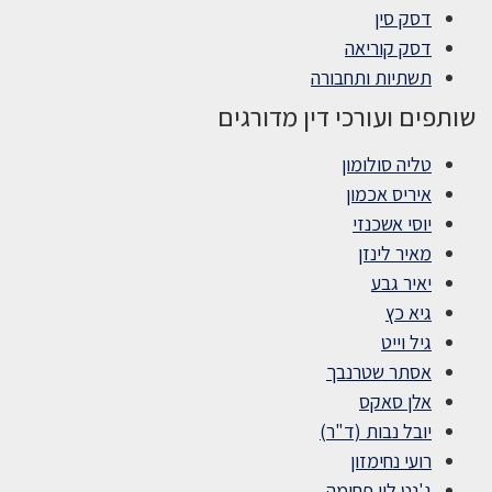
דסק סין
דסק קוריאה
תשתיות ותחבורה
שותפים ועורכי דין מדורגים
טליה סולומון
איריס אכמון
יוסי אשכנזי
מאיר לינזן
יאיר גבע
גיא כץ
גיל וייט
אסתר שטרנבך
אלן סאקס
יובל נבות (ד"ר)
רועי נחימזון
ג'נט לוי פחימה