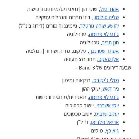
אהוד סול
, שוקי הון | תאגידים/מיזוגים ורכישות
טליה סולומון
, דיני תחרות והגבלים עסקיים
יהושע שוחט גורטלר
, גיימינג והימורים (דירוג בינ"ל)
ג'נט לוי פחימה
, טכנולוגיה
חנן חביב
, טכנולוגיה
אסתר שטרנבך
, טלקום, מדיה ושידור | רגולציה
אלן סאקס
, תחבורה: תעופה
שבעה דירוגים של Band 3 –
נטלי ג'יקובס
, בנקאות ומימון
ניר דאש
, שוקי ההון
ג'נט לוי פחימה
, תאגידים/מיזוגים ורכישות
יוסי אשכנזי
, יישוב סכסוכים
יעקב שרביט
, יישוב סכסוכים
אריאל פלביאן
, נדל"ן
גיא כץ
, מיסים
חמישה דירוגים של Band 4 –