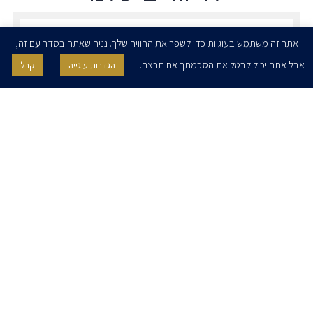
הרשמו לדיוורים שלנו - דוא״ל
אתר זה משתמש בעוגיות כדי לשפר את החוויה שלך. נניח שאתה בסדר עם זה,
אבל אתה יכול לבטל את הסכמתך אם תרצה.
הגדרות עוגייה
קבל
אני מאשר/ת בזאת להרצוג, פוקס, נאמן ושות' לשלוח לי ניוזלטרים,
הודעות והזמנות לאירועים וכנסים. אני רשאי/ת לחזור בי מהסכמתי לעיל בכל
עת, באמצעות לחיצה על קישור הסר בהודעה או על ידי פניה בדוא״ל אל
contact@herzoglaw.co.il
דף הבית
אודות
השירותים שלנו
הצוות שלנו
מרכז מדיה
קריירה
צור קשר
הצהרת פרטיות
הצהרת נגישות
פרו בונו
2020 © כל הזכויות שמורות. הרצוג פוקס נאמן
SITE BY GOOTTE