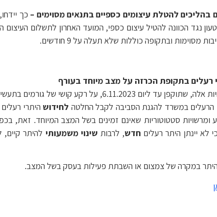
בהליכים להטלת עיצומים כספיים
בתנאים מסוימים –
כך יידחו,
טעון נגד הכוונה להטיל עיצום כספי, המועד האחרון לתשלום העיצום הכ
וימות ובתקופה כוללות שלא תעלה על 9 חודשים.
 רעלים בתקופת הכרזה על מצב מיוחד בעורף
ביום 12.10.2023 פרסם המשרד להגנת הסביבה הנחיות אלה, שתוקפן 
י הרעלים במשרד להגנת הסביבה לקבל החלטה
לחידוש
 ומרשויות סטטוטוריות שאינם זמינים בשל המצב המיוחד. זאת, בכ
י לא יינתן היתר רעלים
חדש
, לרבות
שינוי משמעותי
להיתר קיים, ל
ן היתר במקרה של צמצום או השבתת פעילות בעסק בשל המצב.
ן