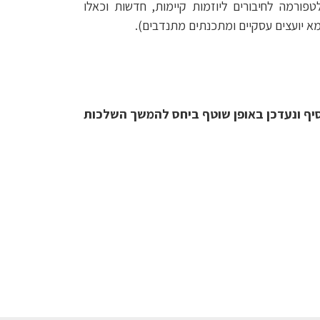
 ב- Start-Up Nation Central בשבוע שעבר, הושקה פלטפורמה לחיבורים ליוזמות קיימות, חדשות וכאלו
מא יועצים עסקיים ומתכנתים מתנדבים).
סיף ונעדכן באופן שוטף ביחס להמשך השלכות