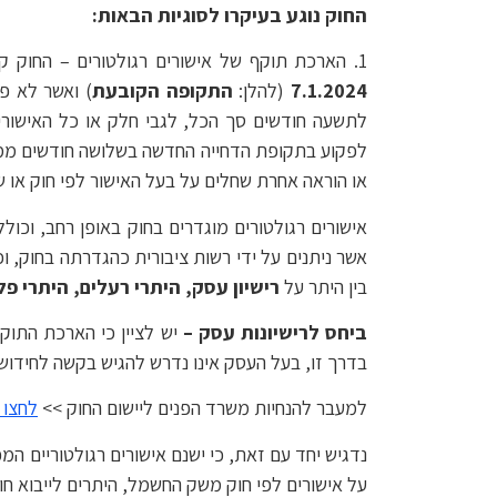
החוק נוגע בעיקרו לסוגיות הבאות:
1. הארכת תוקף של אישורים רגולטורים – החוק קובע הארכה רוחבית אוטומטית עד ליום
7.1.2024
(להלן:
התקופה הקובעת
) ואשר לא פ
לתשעה חודשים סך הכל, לגבי חלק או כל האישורי
לפקוע בתקופת הדחייה החדשה בשלושה חודשים ממועד
או הוראה אחרת שחלים על בעל האישור לפי חוק או ש
אישורים רגולטורים מוגדרים בחוק באופן רחב, וכולל
אשר ניתנים על ידי רשות ציבורית כהגדרתה בחוק, וכ
בין היתר על
רישיון עסק, היתרי רעלים, היתרי פ
ביחס לרישיונות עסק –
יש לציין כי הארכת התוקף
בדרך זו, בעל העסק אינו נדרש להגיש בקשה לחידוש 
למעבר להנחיות משרד הפנים ליישום החוק >>
לחצו 
נדגיש יחד עם זאת, כי ישנם אישורים רגולטוריים המ
על אישורים לפי חוק משק החשמל, היתרים לייבוא חומ