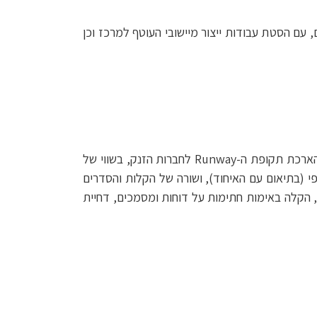
 עם הסטת עבודות ייצור מיישובי העוטף למרכז וכן
הרשות לחדשנות פרסמה ביום 19.1.2023 הסדרי הקלות בשל מצב החירום במשק. ההסדרים כוללים: הקמת ערוץ מהיר להארכת תקופת ה-Runway לחברות הזנק, בשווי של
 למענקים בתוכניות ספציפיות במסגרת תוכנית Horizon של האיחוד האירופי (בתיאום עם האיחוד), ושורה של הקלות והסדרים
 הקלה באימות חתימות על דוחות ומסמכים, דחיית