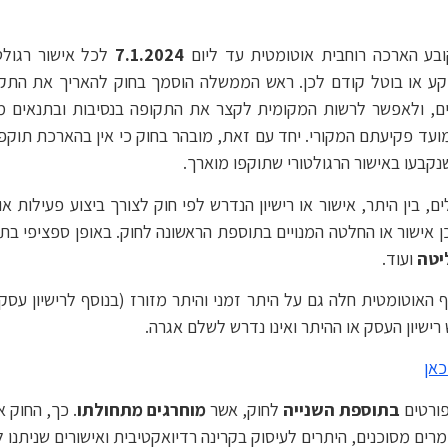
7.1.2024
לכל אישור רגול
קע או בוטל קודם לכן. ראש הממשלה הוסמך בחוק להאריך את התק
ם, ולאפשר לרשות המקומית לקצר את התקופה בנסיבות ובתנאים מס
 פקיעתם המקורי. יחד עם זאת, מובהר בחוק כי אין בהארכת תוקפו 
נקבעו באישור הרגולטורי שתוקפו מוארך.
ים, בין היתר, אישור או רישיון הנדרש לפי חוק לצורך ביצוע פעילות א
ן אישור או החלטה המנויים בתוספת הראשונה לחוק. באופן ספציפי בתח
ליטה
ועוד.
 האוטומטית חלה גם על היתר זמני והיתר מזורז (בנוסף לרישיון עס
רישיון העסק או ההיתר ואינו נדרש לשלם אגרה.
כאן
פורטים
בתוספת השנייה
לחוק, אשר
מוחרגים מתחולתו
. כך, החוק א
רים מסוכנים, היתרים לעיסוק בקרינה רדיואקטיבית ואישורים שניתנו 