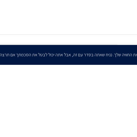
הרשמו לדיוורים שלנו - דוא״ל
ת החוויה שלך. נניח שאתה בסדר עם זה, אבל אתה יכול לבטל את הסכמתך אם תרצה
אני מאשר/ת בזאת להרצוג, פוקס, נאמן ושות' לשלוח לי ניוזלטרים,
הודעות והזמנות לאירועים וכנסים. אני רשאי/ת לחזור בי מהסכמתי לעיל בכל
עת, באמצעות לחיצה על קישור הסר בהודעה או על ידי פניה בדוא״ל אל
contact@herzoglaw.co.il
ר קשר
הצהרת פרטיות
הצהרת נגישות
פרו בונו
2020 © כל הזכויות שמורות. הרצוג פוקס נאמן