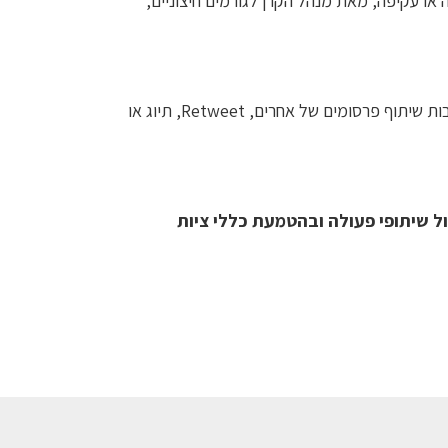
 או עקיפה, מאת מנהל הקרן לגורמים חיצוניים,
הרשות מרחיבה משמעותית את פרשנות המונח "פרסום", ומבהירה כי כל פעולה דיגיטלית של מנהל קרן ביחס למוצריו – לרבות שיתוף פרסומים של אחרים, Retweet, תיוג או
ול שיתופי פעולה ובהטמעת כללי ציות