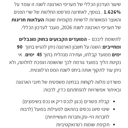
שיעור העדכון הכללי של תעריפי הארנונה לשנה זו עומד על
1.626%
. בנוסף, לאחרונה פורסמו החלטות של שרי הפנים
והאוצר המאשרות לרשויות מקומיות שונות
העלאות חריגות
של תעריפי הארנונה לשנת 2026, מעבר לעדכון הכללי.
לתשומת ליבכם –
המועדים הקבועים בחוק מוגבלים
ומחייבים
: השגה על חשבון הארנונה ניתן להגיש בתוך
90
ימים
ממועד קבלתו, ועתירה מנהלית בתוך
45
ימים
. אי
נקיטת הליך במועד גורמת לכך שהשומה הופכת לחלוטה, ולא
ניתן עוד לתקוף אותה ביחס לשנת המס הרלוונטית.
משרדנו מלווה לקוחות בבחינה משפטית של חיובי הארנונה
ובאיתור אפשרויות להפחתתם כדין, לרבות:
קבלת פטורים (כגון לנכס ריק או נכס בשיפוצים)
שינוי סיווג נכסים בהתאם לפעילות בפועל (לרבות
לחברות היי-טק וחברות תעשייתיות)
תקיפת שומות רטרואקטיביות