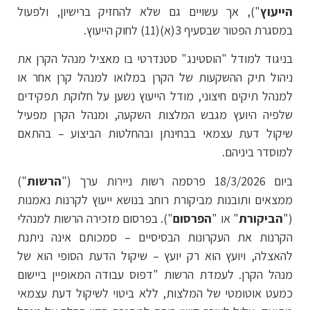
הייעוץ
"), אך עשויים גם שלא להחזיק ברישיון, ולפעול
במסגרת הפטור שבסעיף 3(א)(11) לחוק הייעוץ.
בניגוד למודל "הוסטינג" סטנדרטי בו מאציל מנהל הקרן את
ניהול תיק ההשקעות של הקרן במלואו למנהל קרן אחר או
למנהל תיקים חיצוני, מודל הייעוץ נשען על חלוקת תפקידים
שלפיה היועץ מגבש המלצות השקעה, ומנהל הקרן מפעיל
שיקול דעת עצמאי בבחינתן ובהחלטות הביצוע – בהתאם
למוסדר ביניהם.
ביום 18/3/2026 פרסמה רשות ניירות ערך ("
הרשות
")
ממצאים ותובנות מביקורת רוחב בנושא ייעוץ לקרנות נאמנות
("
הביקורת
" או "
הפרסום
"). בפרסום מזכירה הרשות למנהלי
הקרנות את העקרונות הבסיסיים – סמכותם אינה ניתנת
להאצלה, ויועץ הוא רק יועץ – שיקול הדעת הסופי הוא של
מנהל הקרן. לעמדת הרשות "דפוס עבודה המאופיין ביישום
כמעט אוטומטי של המלצות, ללא ביטוי לשיקול דעת עצמאי