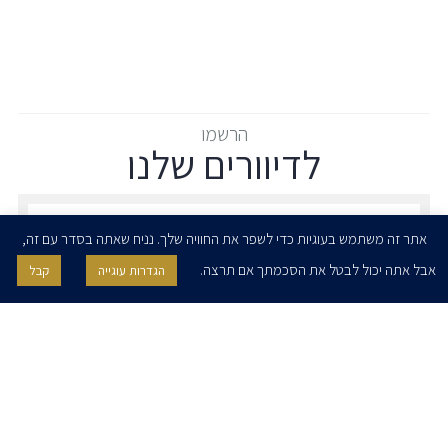
הרשמו
לדיוורים שלנו
הרשמו לדיוורים שלנו - דוא״ל
אתר זה משתמש בעוגיות כדי לשפר את החוויה שלך. נניח שאתה בסדר עם זה,
אבל אתה יכול לבטל את הסכמתך אם תרצה.
הגדרות עוגייה
קבל
אני מאשר/ת בזאת להרצוג, פוקס, נאמן ושות' לשלוח לי ניוזלטרים,
הודעות והזמנות לאירועים וכנסים. אני רשאי/ת לחזור בי מהסכמתי לעיל בכל
עת, באמצעות לחיצה על קישור הסר בהודעה או על ידי פניה בדוא״ל אל
contact@herzoglaw.co.il