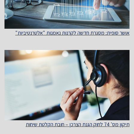
אושר סופית: מסגרת חדשה לקרנות נאמנות "אלטרנטיביות"
תיקון מס' 74 לחוק הגנת הצרכן – חובת הקלטת שיחות