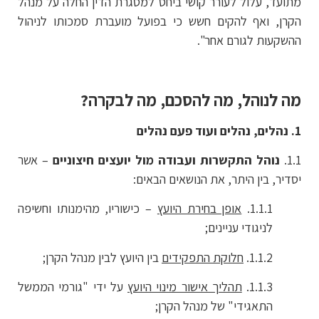
מתועד, עלול לעורר קושי ביחס למסגרת הדין החלה על מנהל
הקרן, ואף להקים חשש כי בפועל מועברת סמכותו לניהול
ההשקעות לגורם אחר".
מה לנוהל, מה להסכם, מה לבקרה?
1. נהלים, נהלים ועוד פעם נהלים
1.1.
נוהל התקשרות ועבודה מול יועצים חיצוניים
– אשר
יסדיר, בין היתר, את הנושאים הבאים:
1.1.1.
אופן בחירת היועץ
– כישוריו, מהימנותו וחשיפה
לניגודי עניינים;
1.1.2.
חלוקת התפקידים
בין היועץ לבין מנהל הקרן;
1.1.3.
תהליך אישור מינוי היועץ
על ידי "גורמי הממשל
התאגידי" של מנהל הקרן;