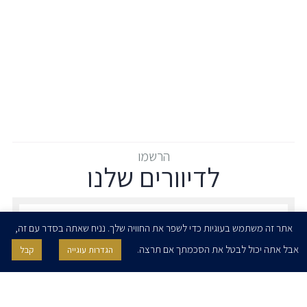
הרשמו
לדיוורים שלנו
הרשמו לדיוורים שלנו - דוא״ל
אתר זה משתמש בעוגיות כדי לשפר את החוויה שלך. נניח שאתה בסדר עם זה,
אבל אתה יכול לבטל את הסכמתך אם תרצה.
הגדרות עוגייה
קבל
אני מאשר/ת בזאת להרצוג, פוקס, נאמן ושות' לשלוח לי ניוזלטרים,
הודעות והזמנות לאירועים וכנסים. אני רשאי/ת לחזור בי מהסכמתי לעיל בכל
עת, באמצעות לחיצה על קישור הסר בהודעה או על ידי פניה בדוא״ל אל
contact@herzoglaw.co.il