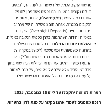
מהשווי הנקוב הכולל של חשיפה זו. לעניין זה, "נכסים
נזילים נקובים במט"ח" הם נכסים אשר ניתן להנזיל
אותם ברמה היומית (Overnight), לרבות מזומנים
הנקובים במט"ח, אגרות חוב ממשלתיות של ארה"ב,
פקדונות יומיים (Overnight Deposits) הנקובים
במט"ח ויחידות השתתפות בקרן כספית הנקובה במט"ח.
השלמת יתרות הנזילות
– ככל שנדרשת השלמת
בטחונות משמעותית ומתמשכת (למשל במקרה של
ירידות חדות או מתמשכות במדדי מניות חו"ל) ראוי
שהגוף המוסדי ישלים את יתרות הנזילות הנדרשות בתוך
פרק זמן סביר שלא יעלה על 30 ימים, על מנת לשמור
על עמידה במדיניות ניהול הסיכונים והחשיפה שלו.
הערות לטיוטה יתקבלו עד ליום 16 בנובמבר, 2025
.
הנכם מוזמנים לעמוד אתנו בקשר על מנת לדון בהערות