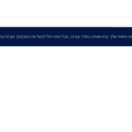
הרשמו לדיוורים שלנו - דוא״ל
ת החוויה שלך. נניח שאתה בסדר עם זה, אבל אתה יכול לבטל את הסכמתך אם תרצה
אני מאשר/ת בזאת להרצוג, פוקס, נאמן ושות' לשלוח לי ניוזלטרים,
הודעות והזמנות לאירועים וכנסים. אני רשאי/ת לחזור בי מהסכמתי לעיל בכל
עת, באמצעות לחיצה על קישור הסר בהודעה או על ידי פניה בדוא״ל אל
contact@herzoglaw.co.il
ר קשר
הצהרת פרטיות
הצהרת נגישות
פרו בונו
2020 © כל הזכויות שמורות. הרצוג פוקס נאמן