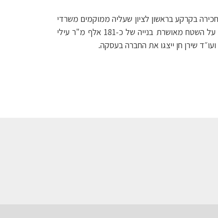
ן, בעסקה בה הקרן רכשה מחברת אלקטרה צריכה 50% מזכויות הבעלות והחכירה בקרקע בראשון לציון שעליה ממוקמים משרדי
קבוצת אלקטרה ומפעל החברה, לפי שווי של 275 מיליון שקל. המפעל צפוי להעתיק את מיקומו ועל פי התוכנית הקיימת על השטח מאושרת בנייה של כ-181 אלף מ"ר עילי