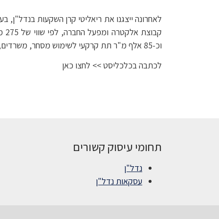
וכ-85 אלף מ"ר תת קרקעי לשימוש מסחר, משרדים, תעשייה נקיה, מבני תרבות ותעשייה עתירת ידע. שותפתינו קארין פריד ועו״ד שירן חן ייצגו את החברה בעסקה.
לכתבה בכלכליסט >> לחצו כאן
תחומי עיסוק קשורים
נדל"ן
עסקאות נדל"ן