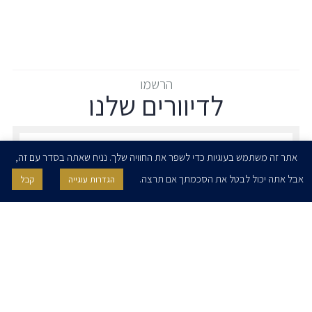
הרשמו
לדיוורים שלנו
הרשמו לדיוורים שלנו - דוא״ל
אתר זה משתמש בעוגיות כדי לשפר את החוויה שלך. נניח שאתה בסדר עם זה,
אבל אתה יכול לבטל את הסכמתך אם תרצה.
הגדרות עוגייה
קבל
אני מאשר/ת בזאת להרצוג, פוקס, נאמן ושות' לשלוח לי ניוזלטרים,
הודעות והזמנות לאירועים וכנסים. אני רשאי/ת לחזור בי מהסכמתי לעיל בכל
עת, באמצעות לחיצה על קישור הסר בהודעה או על ידי פניה בדוא״ל אל
contact@herzoglaw.co.il