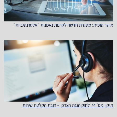
אושר סופית: מסגרת חדשה לקרנות נאמנות "אלטרנטיביות"
תיקון מס' 74 לחוק הגנת הצרכן – חובת הקלטת שיחות