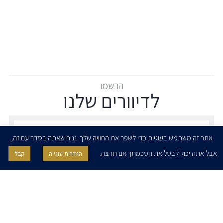
הרשמו
לדיוורים שלנו
הרשמו לדיוורים שלנו - דוא״ל
אתר זה משתמש בעוגיות כדי לשפר את החוויה שלך. נניח שאתה בסדר עם זה,
אבל אתה יכול לבטל את הסכמתך אם תרצה.
הגדרות עוגייה
קבל
אני מאשר/ת בזאת להרצוג, פוקס, נאמן ושות' לשלוח לי ניוזלטרים,
הודעות והזמנות לאירועים וכנסים. אני רשאי/ת לחזור בי מהסכמתי לעיל בכל
עת, באמצעות לחיצה על קישור הסר בהודעה או על ידי פניה בדוא״ל אל
contact@herzoglaw.co.il