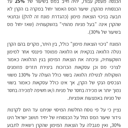
הכנסה מעסק עבורו, יהיה חייב במס בשיעור של
25%
על
הכנסותיו מהקרן. שיעור המס האמור יחול במקרה בו הקרן לא
תבעה בניכוי הוצאות מימון (כהגדרת מונח זה להלן) ובתנאי
שהקרן אינה "בעל מניות מהותי" בהשקעותיה (שאז יחול מס
בשיעור של 30%).
המונח "ניכוי הוצאות מימון" כולל, בין היתר, מקרים בהם הקרן
נטלה הלוואה בנקאית או הלוואה ממוסד פיננסי אחר למימון
השקעותיה, וניכתה את הוצאות המימון בגין ההלוואה כאמור
לצרכי מס וכן עסקאות הכרוכות ביצירת תזרים מזומנים
השקולות לנטילת הלוואה בשווי כולל העולה על 130% משווי
הנכסים הנקי של הקרן, אך אינו כולל עסקאות כאמור בשווי
נמוך יותר או מכירה בחסר של מניות ו/או חשיפה למכירה בחסר
של מניות באמצעות אופציות.
נציין כי על פי נוסח החלטות המיסוי שניתנו עד היום לקרנות
גידור שיעור המס החל על הכנסותיו של יחיד תושב ישראל הינו
30%, ואין מגבלה על הוצאות המימון שהקרן רשאית לתבוע