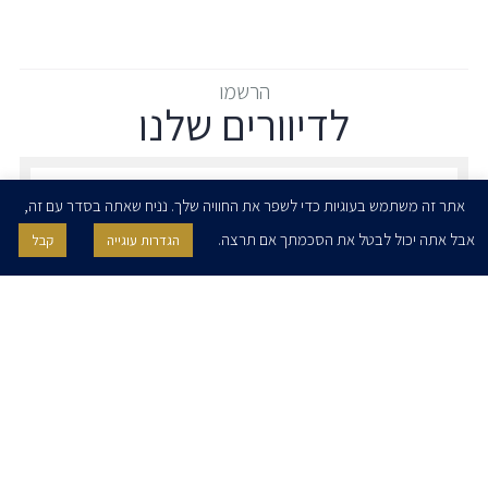
הרשמו
לדיוורים שלנו
הרשמו לדיוורים שלנו - דוא״ל
אתר זה משתמש בעוגיות כדי לשפר את החוויה שלך. נניח שאתה בסדר עם זה,
אבל אתה יכול לבטל את הסכמתך אם תרצה.
הגדרות עוגייה
קבל
אני מאשר/ת בזאת להרצוג, פוקס, נאמן ושות' לשלוח לי ניוזלטרים,
הודעות והזמנות לאירועים וכנסים. אני רשאי/ת לחזור בי מהסכמתי לעיל בכל
עת, באמצעות לחיצה על קישור הסר בהודעה או על ידי פניה בדוא״ל אל
contact@herzoglaw.co.il