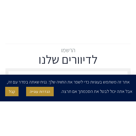
הרשמו
לדיוורים שלנו
הרשמו לדיוורים שלנו - דוא״ל
אתר זה משתמש בעוגיות כדי לשפר את החוויה שלך. נניח שאתה בסדר עם זה,
אבל אתה יכול לבטל את הסכמתך אם תרצה.
הגדרות עוגייה
קבל
אני מאשר/ת בזאת להרצוג, פוקס, נאמן ושות' לשלוח לי ניוזלטרים,
הודעות והזמנות לאירועים וכנסים. אני רשאי/ת לחזור בי מהסכמתי לעיל בכל
עת, באמצעות לחיצה על קישור הסר בהודעה או על ידי פניה בדוא״ל אל
contact@herzoglaw.co.il