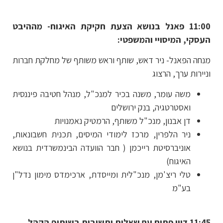
11:00 פאנל בנושא הצעת חקיקת האיגוח- מההיבט
העסקי, המיסויי והמשפטי:
מנחה הפאנל- ניר דאש, שותף וראש משותף של מחלקת חברות
וניירות ערך, הרצוג
משה עומר, משנה בכיר למנכ"ל, מנהל חטיבה פיננסית
ואסטרטגיה, בנק ירושלים
דן אבנון, מנכ"ל משותף, הרמטיק נאמנויות
ניר הלפרין, מרכז לימודי המיסים, תכנית חשבונאות,
אוניברסיטת רייכמן ( חבר הוועדה הבינמשרדית בנושא
האיגוח)
טלי ריצ'מן, מנכ"לית ומייסדת, ארכימדס מימון נדל"ן
בע"מ
11:45 דיון פתוח עם שאלות ותשובות בשיתוף הקהל