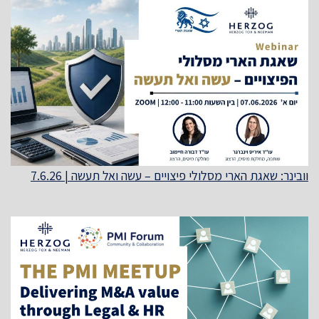
וובינר: שאגת הארי מסלולי פיצויים – עשה ואל תעשה | 7.6.26