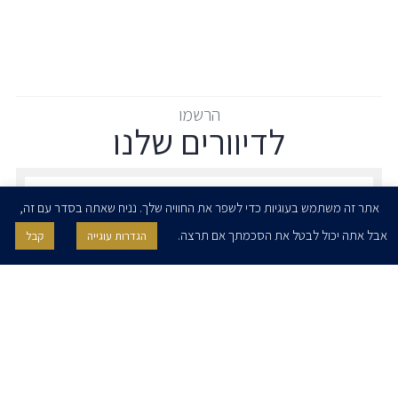
הרשמו
לדיוורים שלנו
הרשמו לדיוורים שלנו - דוא״ל
אתר זה משתמש בעוגיות כדי לשפר את החוויה שלך. נניח שאתה בסדר עם זה,
אבל אתה יכול לבטל את הסכמתך אם תרצה.
הגדרות עוגייה
קבל
אני מאשר/ת בזאת להרצוג, פוקס, נאמן ושות' לשלוח לי ניוזלטרים,
הודעות והזמנות לאירועים וכנסים. אני רשאי/ת לחזור בי מהסכמתי לעיל בכל
עת, באמצעות לחיצה על קישור הסר בהודעה או על ידי פניה בדוא״ל אל
contact@herzoglaw.co.il