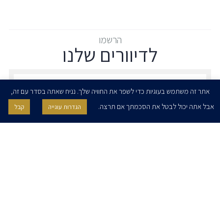
הרשמו
לדיוורים שלנו
הרשמו לדיוורים שלנו - דוא״ל
אתר זה משתמש בעוגיות כדי לשפר את החוויה שלך. נניח שאתה בסדר עם זה,
אבל אתה יכול לבטל את הסכמתך אם תרצה.
הגדרות עוגייה
קבל
אני מאשר/ת בזאת להרצוג, פוקס, נאמן ושות' לשלוח לי ניוזלטרים,
הודעות והזמנות לאירועים וכנסים. אני רשאי/ת לחזור בי מהסכמתי לעיל בכל
עת, באמצעות לחיצה על קישור הסר בהודעה או על ידי פניה בדוא״ל אל
contact@herzoglaw.co.il