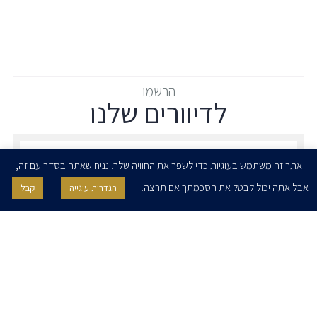
הרשמו
לדיוורים שלנו
הרשמו לדיוורים שלנו - דוא״ל
אתר זה משתמש בעוגיות כדי לשפר את החוויה שלך. נניח שאתה בסדר עם זה,
אבל אתה יכול לבטל את הסכמתך אם תרצה.
הגדרות עוגייה
קבל
אני מאשר/ת בזאת להרצוג, פוקס, נאמן ושות' לשלוח לי ניוזלטרים,
הודעות והזמנות לאירועים וכנסים. אני רשאי/ת לחזור בי מהסכמתי לעיל בכל
עת, באמצעות לחיצה על קישור הסר בהודעה או על ידי פניה בדוא״ל אל
contact@herzoglaw.co.il