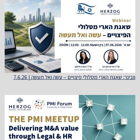
וובינר: שאגת הארי מסלולי פיצויים – עשה ואל תעשה | 7.6.26