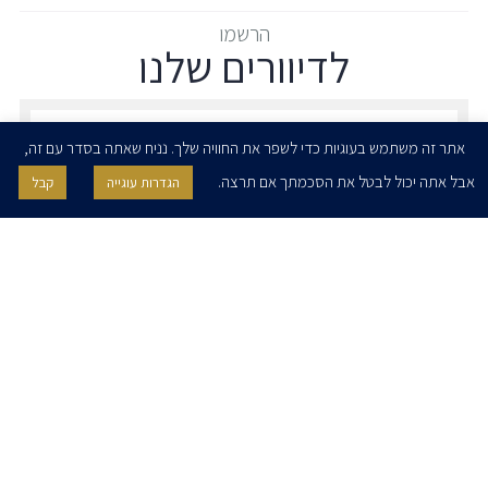
הרשמו
לדיוורים שלנו
הרשמו לדיוורים שלנו - דוא״ל
אתר זה משתמש בעוגיות כדי לשפר את החוויה שלך. נניח שאתה בסדר עם זה,
אבל אתה יכול לבטל את הסכמתך אם תרצה.
הגדרות עוגייה
קבל
אני מאשר/ת בזאת להרצוג, פוקס, נאמן ושות' לשלוח לי ניוזלטרים,
הודעות והזמנות לאירועים וכנסים. אני רשאי/ת לחזור בי מהסכמתי לעיל בכל
עת, באמצעות לחיצה על קישור הסר בהודעה או על ידי פניה בדוא״ל אל
contact@herzoglaw.co.il
דף הבית
אודות
השירותים שלנו
הצוות שלנו
מרכז מדיה
קריירה
צור קשר
הצהרת פרטיות