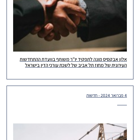
אלון אבקסיס מונה לתפקיד יו"ר משותף בוועדת ההתחדשות
ברכות לשותף שלנו, אלון אבקסיס, העומד בראש צוות התחדשות
העירונית של מחוז תל אביב של לשכת עורכי הדין בישראל
עירונית בהרצוג, על מינוי לתפקיד חדש – יו"ר משותף בוועדת
ההתחדשות
4 פברואר 2024 - חדשות