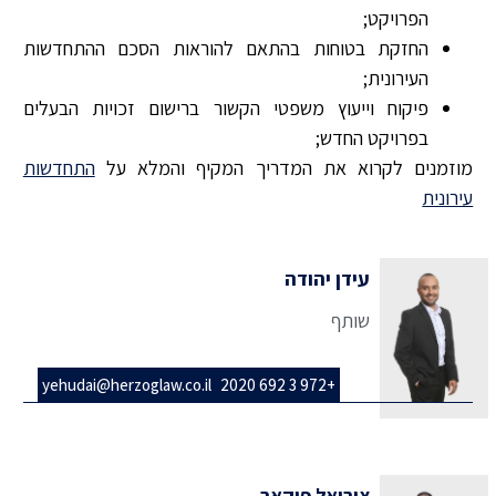
הפרויקט;
החזקת בטוחות בהתאם להוראות הסכם ההתחדשות
העירונית;
פיקוח וייעוץ משפטי הקשור ברישום זכויות הבעלים
בפרויקט החדש;
מוזמנים לקרוא את המדריך המקיף והמלא על
התחדשות
עירונית
עידן יהודה
שותף
yehudai@herzoglaw.co.il
+972 3 692 2020
צוריאל פיקאר