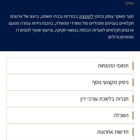
שותף
סער פאוקר עוסק בתיקי
ליטיגציה
בבוררות ובבתי משפט, בייצוג של ארגונים
חקלאיים בעניינים מינהליים מול משרדי ממשלה, בהכנת ניירות עמדה מטעם
ארגונים חקלאיים לוועדות הכנסת בנושאי חקיקה, ובייעוץ שוטף לגופים דו
מהותיים גדולים.
תחומי התמחות
ניסיון מקצועי נוסף
ליטיגציה
בוררויות בין-לאומיות
חברות בלשכת עורכי דין
התאחדות האיכרים בישראל, היועץ המשפטי,
בוררויות ויישוב סכסוכים
2009-2011
ליטיגציה מסחרית
השכלה
ישראל, 2003
הרצוג פוקס נאמן, עו"ד שכיר, 2003-2009
משפט מנהלי
האוניברסיטה העברית בירושלים, עוזר הוראה
משפט מנהלי
חדשות אחרונות
האוניברסיטה העברית בירושלים, LL.B, בהצטיינות
ומחקר, 2003 – 2000
תכניות אכיפה ומניעת שוחד ושחיתות