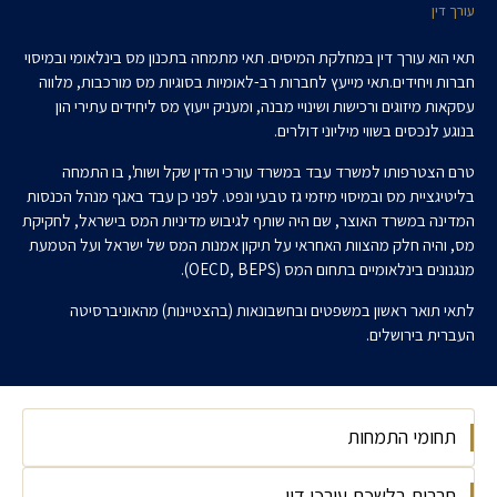
עורך דין
תאי
הוא עורך דין במחלקת המיסים. תאי מתמחה בתכנון מס בינלאומי ובמיסוי
חברות ויחידים
.
תאי מייעץ לחברות רב-לאומיות בסוגיות מס מורכבות, מלווה
עסקאות מיזוגים ורכישות ושינויי מבנה, ומעניק ייעוץ מס ליחידים עתירי הון
בנוגע לנכסים בשווי מיליוני דולרים
.
טרם הצטרפותו למשרד עבד במשרד עורכי הדין שקל ושות', בו התמחה
בליטיגציית מס ובמיסוי מיזמי גז טבעי ונפט. לפני כן עבד באגף מנהל הכנסות
המדינה במשרד האוצר, שם היה שותף לגיבוש מדיניות המס בישראל, לחקיקת
מס, והיה חלק מהצוות האחראי על תיקון אמנות המס של ישראל ועל הטמעת
מנגנונים בינלאומיים בתחום המס (
OECD, BEPS
).
לתאי תואר ראשון במשפטים ובחשבונאות (בהצטיינות) מהאוניברסיטה
העברית בירושלים
.
תחומי התמחות
חברות בלשכת עורכי דין