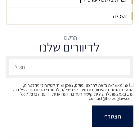
מיסים
לקוחות פרטיים
השכלה
ישראל, 2026
מיסוי חברות
תכנון מס בינלאומי
האוניברסיטה העברית בירושלים | LLB (משפטים)
הרשמו
לדיוורים שלנו
,BA (חשבונאות) | 2024 (בהצטיינות)
הרשמו לדיוורים שלנו - דוא״ל
אני מאשר/ת בזאת להרצוג, פוקס, נאמן ושות' לשלוח לי ניוזלטרים,
הודעות והזמנות לאירועים וכנסים. אני רשאי/ת לחזור בי מהסכמתי לעיל בכל
עת, באמצעות לחיצה על קישור הסר בהודעה או על ידי פניה בדוא״ל אל
contact@herzoglaw.co.il