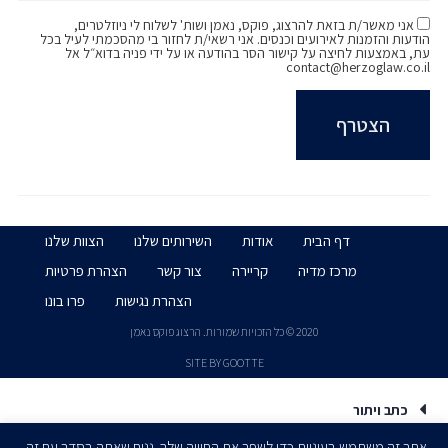
אני מאשר/ת בזאת להרצוג, פוקס, נאמן ושות' לשלוח לי ניוזלטרים,
הודעות והזמנות לאירועים וכנסים. אני רשאי/ת לחזור בי מהסכמתי לעיל בכל
עת, באמצעות לחיצה על קישור הסר בהודעה או על ידי פניה בדוא״ל אל
contact@herzoglaw.co.il
דף הבית
אודות
השירותים שלנו
הצוות שלנו
מרכז מדיה
קריירה
צור קשר
הצהרת פרטיות
הצהרת נגישות
פרו בונו
2020 © כל הזכויות שמורות. הרצוג פוקס נאמן
SITE BY GOOTTE
כתב ויתור
אתר זה משתמש בעוגיות כדי לשפר את החוויה שלך. נניח שאתה בסדר עם זה,