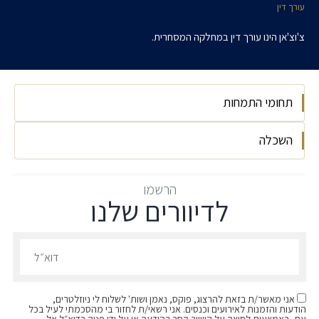
עורך דין
צ'וצ'אן הינו עורך דין במחלקה המסחרית.
תחומי התמחות
השכלה
משפט מסחרי
דסק קוריאה
אוניברסיטת חיפה,LLB, 2018
הרשמו
לדיוורים שלנו
הרשמו לדיוורים שלנו - דוא״ל
אני מאשר/ת בזאת להרצוג, פוקס, נאמן ושות' לשלוח לי ניוזלטרים,
הודעות והזמנות לאירועים וכנסים. אני רשאי/ת לחזור בי מהסכמתי לעיל בכל