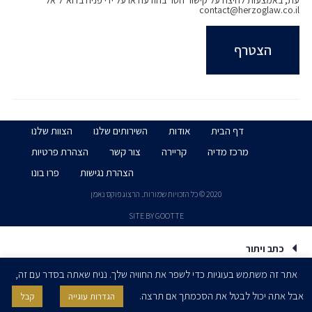
עת, באמצעות לחיצה על קישור הסר בהודעה או על ידי פניה בדוא״ל אל
contact@herzoglaw.co.il
דף הבית
אודות
השירותים שלנו
הצוות שלנו
מרכז מדיה
קריירה
צור קשר
הצהרת פרטיות
הצהרת נגישות
פרו בונו
2020 © כל הזכויות שמורות. הרצוג פוקס נאמן
SITE BY GOOTTE
כתב ויתור
אתר זה משתמש בעוגיות כדי לשפר את החוויה שלך. נניח שאתה בסדר עם זה,
אבל אתה יכול לבטל את הסכמתך אם תרצה.
הגדרות עוגייה
קבל