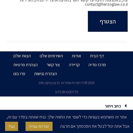
עת, באמצעות לחיצה על קישור הסר בהודעה או על ידי פניה בדוא״ל אל
contact@herzoglaw.co.il
דף הבית
אודות
השירותים שלנו
הצוות שלנו
מרכז מדיה
קריירה
צור קשר
הצהרת פרטיות
הצהרת נגישות
פרו בונו
2020 © כל הזכויות שמורות. הרצוג פוקס נאמן
SITE BY GOOTTE
כתב ויתור
אתר זה משתמש בעוגיות כדי לשפר את החוויה שלך. נניח שאתה בסדר עם זה,
אבל אתה יכול לבטל את הסכמתך אם תרצה.
הגדרות עוגייה
קבל