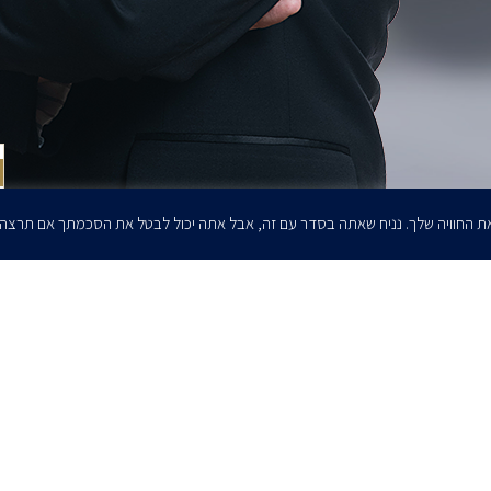
ת החוויה שלך. נניח שאתה בסדר עם זה, אבל אתה יכול לבטל את הסכמתך אם תרצה
הרשמו לדיוורים שלנו - דוא״ל