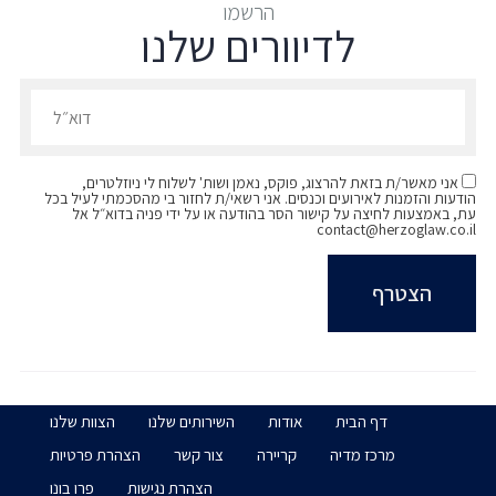
אוניברסיטת רייכמן, תואר ראשון (LLB) במשפטים,
הרשמו
לדיוורים שלנו
2025 (בהצטיינות)
אוניברסיטת רייכמן, תואר ראשון (BA) - מנהל
הרשמו לדיוורים שלנו - דוא״ל
עסקים (התמחות במימון), 2025
אני מאשר/ת בזאת להרצוג, פוקס, נאמן ושות' לשלוח לי ניוזלטרים,
הודעות והזמנות לאירועים וכנסים. אני רשאי/ת לחזור בי מהסכמתי לעיל בכל
עת, באמצעות לחיצה על קישור הסר בהודעה או על ידי פניה בדוא״ל אל
contact@herzoglaw.co.il
דף הבית
אודות
השירותים שלנו
הצוות שלנו
מרכז מדיה
קריירה
צור קשר
הצהרת פרטיות
הצהרת נגישות
פרו בונו