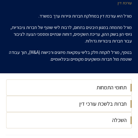
עורכת דין
מורל היא עורכת דין במחלקת חברות וניירות ערך במשרד.
מורל מתמחה במגוון היבטים בתחום, לרבות ליווי שוטף של חברות ציבוריות,
גיוסי הון בשוק ההון, עריכת תשקיפים, דוחות שנתיים ומסמכי הצעה לציבור
עבור חברות ציבוריות גדולות.
בנוסף, מורל לוקחת חלק בליווי עסקאות מיזוגים ורכישות (M&A), תוך עבודה
שוטפת מול חברות ומשקיעים מקומיים ובינלאומיים.
תחומי התמחות
חברות בלשכת עורכי דין
דיני תאגידים
השכלה
לשכת עורכי הדין בישראל, 2026