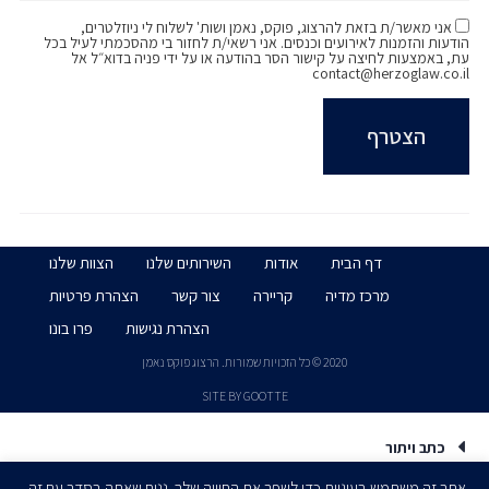
אני מאשר/ת בזאת להרצוג, פוקס, נאמן ושות' לשלוח לי ניוזלטרים,
הודעות והזמנות לאירועים וכנסים. אני רשאי/ת לחזור בי מהסכמתי לעיל בכל
עת, באמצעות לחיצה על קישור הסר בהודעה או על ידי פניה בדוא״ל אל
contact@herzoglaw.co.il
דף הבית
אודות
השירותים שלנו
הצוות שלנו
מרכז מדיה
קריירה
צור קשר
הצהרת פרטיות
הצהרת נגישות
פרו בונו
2020 © כל הזכויות שמורות. הרצוג פוקס נאמן
SITE BY GOOTTE
כתב ויתור
אתר זה משתמש בעוגיות כדי לשפר את החוויה שלך. נניח שאתה בסדר עם זה,