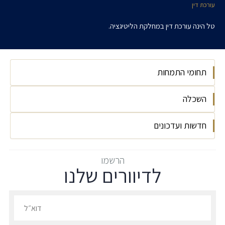
עורכת דין
טל הינה עורכת דין במחלקת הליטיגציה.
תחומי התמחות
השכלה
ליטיגציה
חדשות ועדכונים
אוניברסיטת רייכמן LLB משפטים 2021
אוניברסיטת רייכמן BA פסיכולוגיה 2021
להב נ' גוטמן – ניצחון בבית המשפט העליון והחלטה
הרשמו
לדיוורים שלנו
תקדימית בתחום דיני החברות!
החלטה תקדימית בתחום דיני החברות!
הרשמו לדיוורים שלנו - דוא״ל