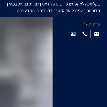
בקליניקה למשפטים פרו בונו של דאנקן לואיס. בנוסף, במהלך
תקופתה באוניברסיטת קיימברידג', דנה הייתה העורכת
הכללית של כתב העת הבינלאומי למשפטים של אוניברסיטת
קיימברידג'.
פרטי קשר