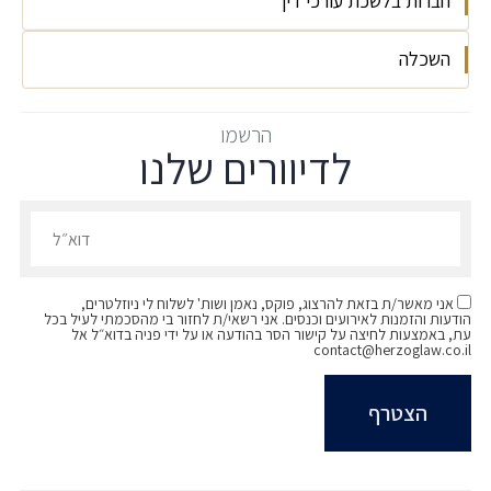
חברות בלשכת עורכי דין
פעילות אקדמית: 2021-2023 - חבר מערכת ועורך
משנה בכתב העת "הפרקליט"
השכלה
חבר בלשכת עורכי הדין משנת 2025
2023 - קורס גישור בסיסי, קבוצת "גושרים".
1999 - תואר ראשון - B.A, לוגיסטיקה, כלכלה
הרשמו
לדיוורים שלנו
ולימודים בין תחומיים, אוניברסיטת בר אילן
2010 - תואר שני - M.B.A - מנהל עסקים,
הרשמו לדיוורים שלנו - דוא״ל
אוניברסיטת בן גוריון - בהצטיינות
2023 - תואר ראשון - LL.B - משפטים, המסלול
האקדמי המכללה למנהל - בהצטיינות
אני מאשר/ת בזאת להרצוג, פוקס, נאמן ושות' לשלוח לי ניוזלטרים,
הודעות והזמנות לאירועים וכנסים. אני רשאי/ת לחזור בי מהסכמתי לעיל בכל
עת, באמצעות לחיצה על קישור הסר בהודעה או על ידי פניה בדוא״ל אל
contact@herzoglaw.co.il