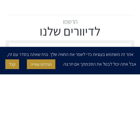
הרשמו
לדיוורים שלנו
הרשמו לדיוורים שלנו - דוא״ל
אתר זה משתמש בעוגיות כדי לשפר את החוויה שלך. נניח שאתה בסדר עם זה,
אבל אתה יכול לבטל את הסכמתך אם תרצה.
הגדרות עוגייה
קבל
אני מאשר/ת בזאת להרצוג, פוקס, נאמן ושות' לשלוח לי ניוזלטרים,
הודעות והזמנות לאירועים וכנסים. אני רשאי/ת לחזור בי מהסכמתי לעיל בכל
עת, באמצעות לחיצה על קישור הסר בהודעה או על ידי פניה בדוא״ל אל
contact@herzoglaw.co.il
דף הבית
אודות
השירותים שלנו
הצוות שלנו