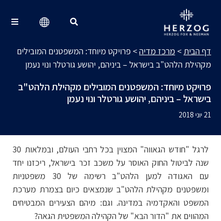
מרכז מדיה
Search for:
דף הבית
>
מרכז מדיה
>
פרויקט מיוחד: המשפטנים המובילים
מקהילת הלהט"ב בישראל – ביניהם, יהושע גורטלר ונוי נעמן
פרויקט מיוחד: המשפטנים המובילים מקהילת הלהט"ב
בישראל – ביניהם, יהושע גורטלר ונוי נעמן
21 יוני 2018
לרגל "חודש הגאווה" המצוין בכל רחבי העולם, ובמלאות 30
שנה לביטול החוק האוסר על משכב זכר בישראל, ריכזנו יחד
עם האגודה למען הלהט"ב רשימה של 30 משפטניות
ומשפטנים מקהילת הלהט"ב שנמצאים כיום בצמרת מערכת
המשפט והאקדמיה במדינה. וגם: מיהם הצעירים המבטיחים
המהווים את "הדור הבא" של הקהילה המשפטית הגאה?