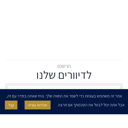
הרשמו
לדיוורים שלנו
הרשמו לדיוורים שלנו - דוא״ל
אתר זה משתמש בעוגיות כדי לשפר את החוויה שלך. נניח שאתה בסדר עם זה,
אבל אתה יכול לבטל את הסכמתך אם תרצה.
הגדרות עוגייה
קבל
אני מאשר/ת בזאת להרצוג, פוקס, נאמן ושות' לשלוח לי ניוזלטרים,
הודעות והזמנות לאירועים וכנסים. אני רשאי/ת לחזור בי מהסכמתי לעיל בכל
עת, באמצעות לחיצה על קישור הסר בהודעה או על ידי פניה בדוא״ל אל
contact@herzoglaw.co.il