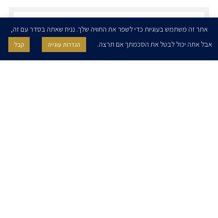
הרשמו לדיוורים שלנו - דוא״ל
אתר זה משתמש בעוגיות כדי לשפר את החוויה שלך. נניח שאתה בסדר עם זה,
אבל אתה יכול לבטל את הסכמתך אם תרצה.
הגדרות עוגייה
קבל
אני מאשר/ת בזאת להרצוג, פוקס, נאמן ושות' לשלוח לי ניוזלטרים,
הודעות והזמנות לאירועים וכנסים. אני רשאי/ת לחזור בי מהסכמתי לעיל בכל
עת, באמצעות לחיצה על קישור הסר בהודעה או על ידי פניה בדוא״ל אל
contact@herzoglaw.co.il
דף הבית
אודות
השירותים שלנו
הצוות שלנו
מרכז מדיה
קריירה
צור קשר
הצהרת פרטיות
הצהרת נגישות
פרו בונו
2020 © כל הזכויות שמורות. הרצוג פוקס נאמן
SITE BY GOOTTE