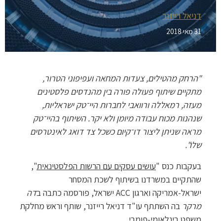
דניאל רייזנר
31 מאי 2018
"הרחק מהטילים, צעדות המחאה ועפיפוני הטרור,
מתקיים שיתוף פעולה פורה בין מהנדסים פלסטינים
מעזה, רמאללה ורוואבי לחברות היי־טק ישראליות,
שנהנות מכוח עבודה מיומן ולא יקר. השיתוף בהיי־טק
מראה שניתן ליצור דו־קיום כשכל צד דואג לאינטרסים
שלו".
בעקבות כנס "
עושים עסקים עם הרשות הפלסטינאית
",
שהתקיים במשרדנו בשיתוף לשכת המסחר
ישראל-אמריקה וארגון ACC ישראל, פורסמה כתבה ב
דה
מרקר
בה השתתף עו"ד דניאל רייזנר, שותף וראש מחלקת
משפט בינלאומי-פומבי.