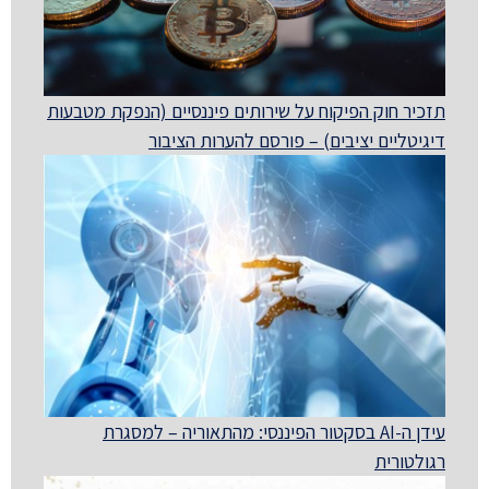
תזכיר חוק הפיקוח על שירותים פיננסיים (הנפקת מטבעות
דיגיטליים יציבים) – פורסם להערות הציבור
עידן ה-AI בסקטור הפיננסי: מהתאוריה – למסגרת
רגולטורית