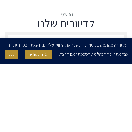
הרשמו
לדיוורים שלנו
הרשמו לדיוורים שלנו - דוא״ל
אתר זה משתמש בעוגיות כדי לשפר את החוויה שלך. נניח שאתה בסדר עם זה,
אבל אתה יכול לבטל את הסכמתך אם תרצה.
הגדרות עוגייה
קבל
אני מאשר/ת בזאת להרצוג, פוקס, נאמן ושות' לשלוח לי ניוזלטרים,
הודעות והזמנות לאירועים וכנסים. אני רשאי/ת לחזור בי מהסכמתי לעיל בכל
עת, באמצעות לחיצה על קישור הסר בהודעה או על ידי פניה בדוא״ל אל
contact@herzoglaw.co.il
דף הבית
אודות
השירותים שלנו
הצוות שלנו
מרכז מדיה
קריירה
צור קשר
הצהרת פרטיות