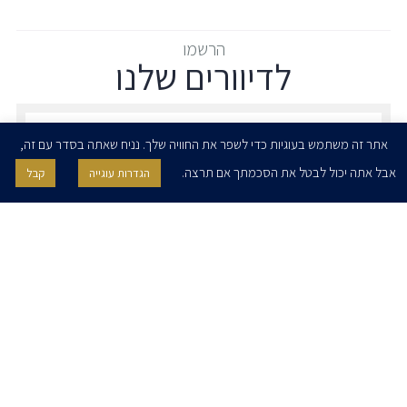
הרשמו
לדיוורים שלנו
הרשמו לדיוורים שלנו - דוא״ל
אתר זה משתמש בעוגיות כדי לשפר את החוויה שלך. נניח שאתה בסדר עם זה,
אבל אתה יכול לבטל את הסכמתך אם תרצה.
הגדרות עוגייה
קבל
אני מאשר/ת בזאת להרצוג, פוקס, נאמן ושות' לשלוח לי ניוזלטרים,
הודעות והזמנות לאירועים וכנסים. אני רשאי/ת לחזור בי מהסכמתי לעיל בכל
עת, באמצעות לחיצה על קישור הסר בהודעה או על ידי פניה בדוא״ל אל
contact@herzoglaw.co.il
דף הבית
אודות
השירותים שלנו
הצוות שלנו