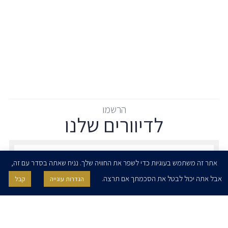
הרשמו
לדיוורים שלנו
הרשמו לדיוורים שלנו - דוא״ל
אתר זה משתמש בעוגיות כדי לשפר את החוויה שלך. נניח שאתה בסדר עם זה,
אבל אתה יכול לבטל את הסכמתך אם תרצה.
הגדרות עוגייה
קבל
אני מאשר/ת בזאת להרצוג, פוקס, נאמן ושות' לשלוח לי ניוזלטרים,
הודעות והזמנות לאירועים וכנסים. אני רשאי/ת לחזור בי מהסכמתי לעיל בכל
עת, באמצעות לחיצה על קישור הסר בהודעה או על ידי פניה בדוא״ל אל
contact@herzoglaw.co.il